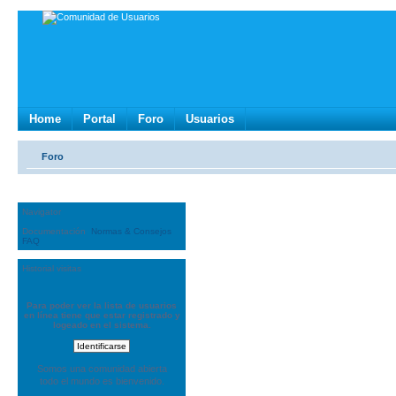
Home
Portal
Foro
Usuarios
Foro
Navigator
Documentación
Normas & Consejos
FAQ
Historial visitas
Para poder ver la lista de usuarios
en línea tiene que estar registrado y
logeado en el sistema.
Somos una comunidad abierta
todo el mundo es bienvenido.