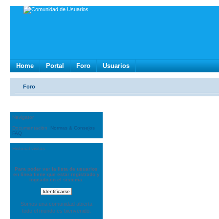
Home
Portal
Foro
Usuarios
Foro
Navigator
Documentación
Normas & Consejos
FAQ
Historial visitas
Para poder ver la lista de usuarios
en línea tiene que estar registrado y
logeado en el sistema.
Somos una comunidad abierta
todo el mundo es bienvenido.