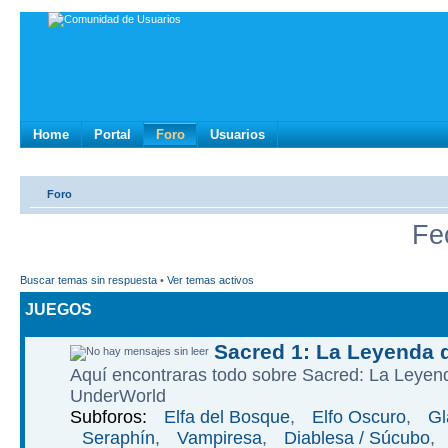
Home
Portal
Foro
Usuarios
Foro
Fe
Buscar temas sin respuesta
•
Ver temas activos
JUEGOS
Sacred 1: La Leyenda 
Aquí­ encontraras todo sobre Sacred: La Leye
UnderWorld
Subforos:
Elfa del Bosque
,
Elfo Oscuro
,
Gl
Seraphí­n
,
Vampiresa
,
Diablesa / Súcubo
,