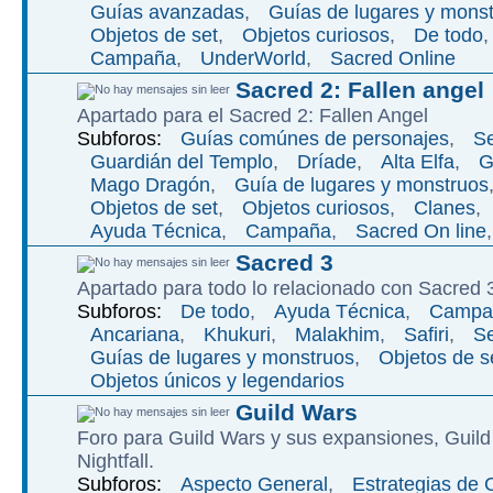
Guí­as avanzadas
,
Guí­as de lugares y mons
Objetos de set
,
Objetos curiosos
,
De todo
Campaña
,
UnderWorld
,
Sacred Online
Sacred 2: Fallen angel
Apartado para el Sacred 2: Fallen Angel
Subforos:
Guías comúnes de personajes
,
Se
Guardián del Templo
,
Dríade
,
Alta Elfa
,
G
Mago Dragón
,
Guía de lugares y monstruos
Objetos de set
,
Objetos curiosos
,
Clanes
,
Ayuda Técnica
,
Campaña
,
Sacred On line
Sacred 3
Apartado para todo lo relacionado con Sacred 
Subforos:
De todo
,
Ayuda Técnica
,
Campa
Ancariana
,
Khukuri
,
Malakhim
,
Safiri
,
Se
Guías de lugares y monstruos
,
Objetos de s
Objetos únicos y legendarios
Guild Wars
Foro para Guild Wars y sus expansiones, Guild
Nightfall.
Subforos:
Aspecto General
,
Estrategias de