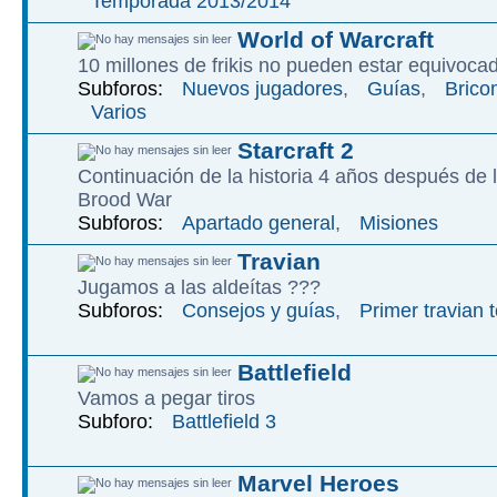
Temporada 2013/2014
World of Warcraft
10 millones de frikis no pueden estar equivoca
Subforos:
Nuevos jugadores
,
Guías
,
Brico
Varios
Starcraft 2
Continuación de la historia 4 años después de l
Brood War
Subforos:
Apartado general
,
Misiones
Travian
Jugamos a las aldeítas ???
Subforos:
Consejos y guías
,
Primer travian 
Battlefield
Vamos a pegar tiros
Subforo:
Battlefield 3
Marvel Heroes