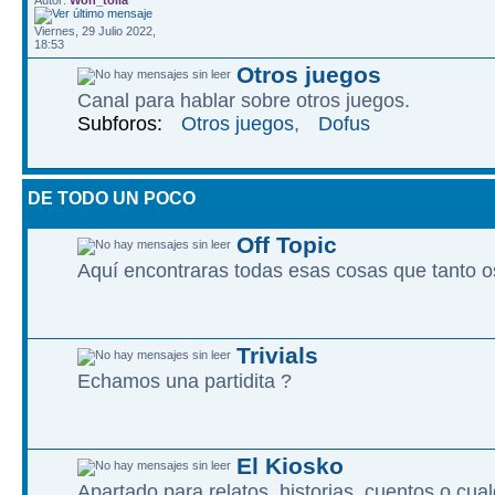
Autor:
Won_tolla
Viernes, 29 Julio 2022,
18:53
Otros juegos
Canal para hablar sobre otros juegos.
Subforos:
Otros juegos
,
Dofus
DE TODO UN POCO
Off Topic
Aquí encontraras todas esas cosas que tanto os
Trivials
Echamos una partidita ?
El Kiosko
Apartado para relatos, historias, cuentos o cualq