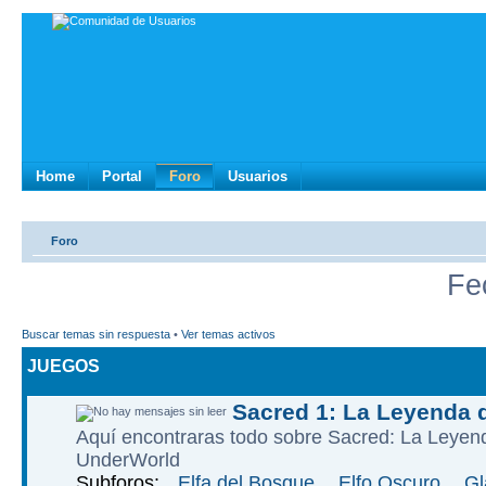
Home
Portal
Foro
Usuarios
Foro
Fe
Buscar temas sin respuesta
•
Ver temas activos
JUEGOS
Sacred 1: La Leyenda 
Aquí­ encontraras todo sobre Sacred: La Leye
UnderWorld
Subforos:
Elfa del Bosque
,
Elfo Oscuro
,
Gl