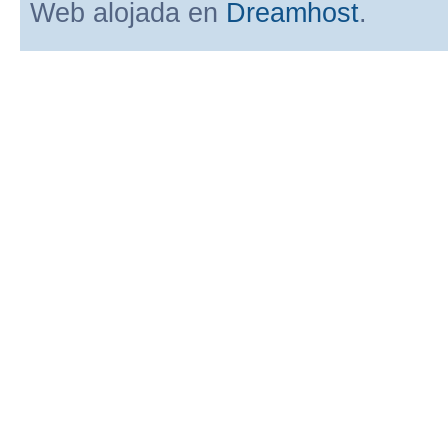
Web alojada en
Dreamhost
.