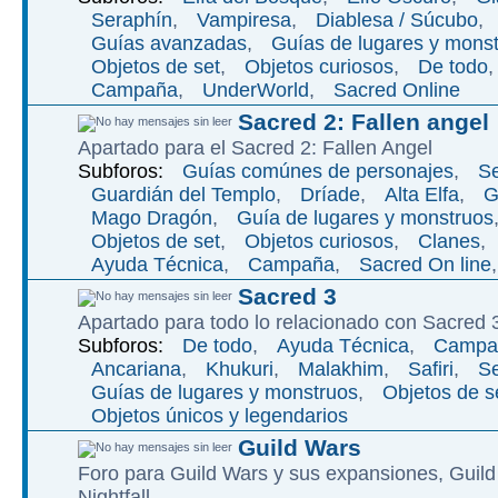
Seraphí­n
,
Vampiresa
,
Diablesa / Súcubo
,
Guí­as avanzadas
,
Guí­as de lugares y mons
Objetos de set
,
Objetos curiosos
,
De todo
Campaña
,
UnderWorld
,
Sacred Online
Sacred 2: Fallen angel
Apartado para el Sacred 2: Fallen Angel
Subforos:
Guías comúnes de personajes
,
Se
Guardián del Templo
,
Dríade
,
Alta Elfa
,
G
Mago Dragón
,
Guía de lugares y monstruos
Objetos de set
,
Objetos curiosos
,
Clanes
,
Ayuda Técnica
,
Campaña
,
Sacred On line
Sacred 3
Apartado para todo lo relacionado con Sacred 
Subforos:
De todo
,
Ayuda Técnica
,
Campa
Ancariana
,
Khukuri
,
Malakhim
,
Safiri
,
Se
Guías de lugares y monstruos
,
Objetos de s
Objetos únicos y legendarios
Guild Wars
Foro para Guild Wars y sus expansiones, Guild
Nightfall.