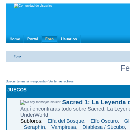
Home
Portal
Foro
Usuarios
Foro
Fe
Buscar temas sin respuesta
•
Ver temas activos
JUEGOS
Sacred 1: La Leyenda 
Aquí­ encontraras todo sobre Sacred: La Leye
UnderWorld
Subforos:
Elfa del Bosque
,
Elfo Oscuro
,
Gl
Seraphí­n
,
Vampiresa
,
Diablesa / Súcubo
,