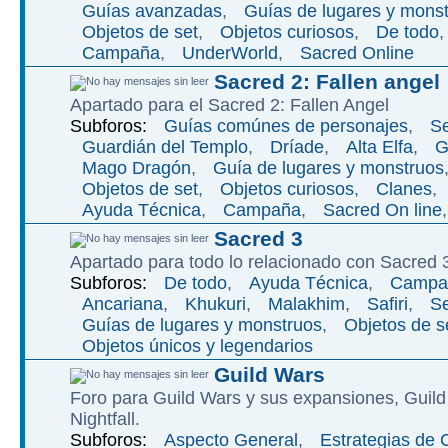
Guí­as avanzadas
,
Guí­as de lugares y mons
Objetos de set
,
Objetos curiosos
,
De todo
Campaña
,
UnderWorld
,
Sacred Online
Sacred 2: Fallen angel
Apartado para el Sacred 2: Fallen Angel
Subforos:
Guías comúnes de personajes
,
Se
Guardián del Templo
,
Dríade
,
Alta Elfa
,
G
Mago Dragón
,
Guía de lugares y monstruos
Objetos de set
,
Objetos curiosos
,
Clanes
,
Ayuda Técnica
,
Campaña
,
Sacred On line
Sacred 3
Apartado para todo lo relacionado con Sacred 
Subforos:
De todo
,
Ayuda Técnica
,
Campa
Ancariana
,
Khukuri
,
Malakhim
,
Safiri
,
Se
Guías de lugares y monstruos
,
Objetos de s
Objetos únicos y legendarios
Guild Wars
Foro para Guild Wars y sus expansiones, Guild
Nightfall.
Subforos:
Aspecto General
,
Estrategias de