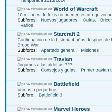
Temporada 2013/2014
World of Warcraft
10 millones de frikis no pueden estar equivoca
Subforos:
Nuevos jugadores
,
Guías
,
Brico
Varios
Starcraft 2
Continuación de la historia 4 años después de l
Brood War
Subforos:
Apartado general
,
Misiones
Travian
Jugamos a las aldeítas ???
Subforos:
Consejos y guías
,
Primer travian 
Battlefield
Vamos a pegar tiros
Subforo:
Battlefield 3
Marvel Heroes