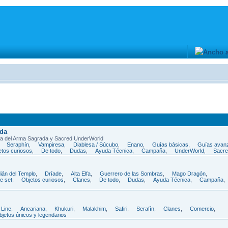
ada
nda del Arma Sagrada y Sacred UnderWorld
,
Seraphí­n
,
Vampiresa
,
Diablesa / Súcubo
,
Enano
,
Guí­as básicas
,
Guí­as avan
etos curiosos
,
De todo
,
Dudas
,
Ayuda Técnica
,
Campaña
,
UnderWorld
,
Sacre
ián del Templo
,
Dríade
,
Alta Elfa
,
Guerrero de las Sombras
,
Mago Dragón
,
e set
,
Objetos curiosos
,
Clanes
,
De todo
,
Dudas
,
Ayuda Técnica
,
Campaña
,
 Line
,
Ancariana
,
Khukuri
,
Malakhim
,
Safiri
,
Serafín
,
Clanes
,
Comercio
,
bjetos únicos y legendarios