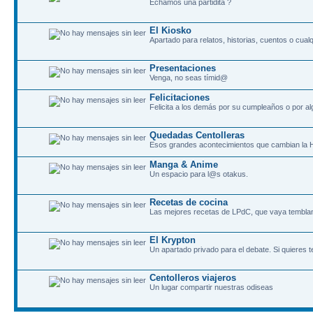
Echamos una partidita ?
El Kiosko
Apartado para relatos, historias, cuentos o cualq
Presentaciones
Venga, no seas tímid@
Felicitaciones
Felicita a los demás por su cumpleaños o por al
Quedadas Centolleras
Esos grandes acontecimientos que cambian la H
Manga & Anime
Un espacio para l@s otakus.
Recetas de cocina
Las mejores recetas de LPdC, que vaya tembla
El Krypton
Un apartado privado para el debate. Si quieres t
Centolleros viajeros
Un lugar compartir nuestras odiseas