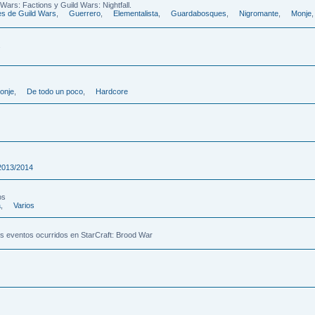
ars: Factions y Guild Wars: Nightfall.
es de Guild Wars
,
Guerrero
,
Elementalista
,
Guardabosques
,
Nigromante
,
Monje
onje
,
De todo un poco
,
Hardcore
2013/2014
os
a
,
Varios
os eventos ocurridos en StarCraft: Brood War