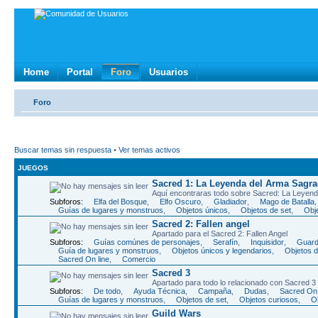
Home
Portal
Foro
Usuarios
Foro
Buscar temas sin respuesta
•
Ver temas activos
JUEGOS
Sacred 1: La Leyenda del Arma Sagr
Aquí­ encontraras todo sobre Sacred: La Leye
Subforos:
Elfa del Bosque
,
Elfo Oscuro
,
Gladiador
,
Mago de Batalla
Guí­as de lugares y monstruos
,
Objetos únicos
,
Objetos de set
,
Obj
Sacred 2: Fallen angel
Apartado para el Sacred 2: Fallen Angel
Subforos:
Guías comúnes de personajes
,
Serafín
,
Inquisidor
,
Guard
Guía de lugares y monstruos
,
Objetos únicos y legendarios
,
Objetos d
Sacred On line
,
Comercio
Sacred 3
Apartado para todo lo relacionado con Sacred 3
Subforos:
De todo
,
Ayuda Técnica
,
Campaña
,
Dudas
,
Sacred On
Guías de lugares y monstruos
,
Objetos de set
,
Objetos curiosos
,
O
Guild Wars