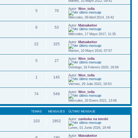
Martes, 10 Mayo 2022, 09:42
Autor:
Won_tolla
5
70
Miércoles, 09 Abril 2014, 19:42
Autor:
Matxakeitor
6
53
Miércoles, 17 Mayo 2017, 11:35
Autor:
Matxakeitor
22
325
Martes, 10 Mayo 2016, 07:57
Autor:
Won_tolla
5
27
Domingo, 16 Febrero 2020, 18:58
Autor:
Won_tolla
1
145
Viernes, 29 Julio 2022, 18:53
Autor:
Won_tolla
74
549
Miércoles, 20 Enero 2021, 13:06
TEMAS
MENSAJES
ÚLTIMO MENSAJE
Autor:
zankoku na tenshi
103
2852
Lunes, 01 Junio 2026, 19:48
Autor:
Matxakeitor
8
190