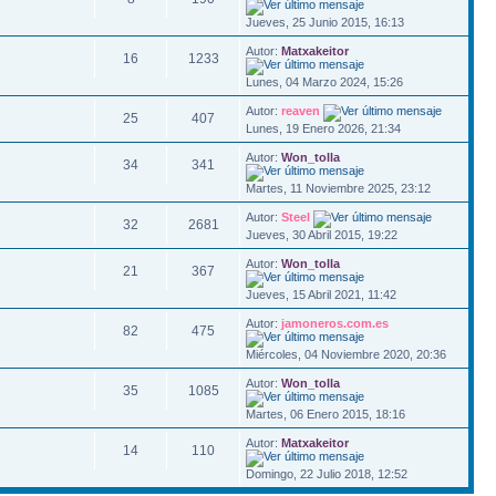
Jueves, 25 Junio 2015, 16:13
Autor:
Matxakeitor
16
1233
Lunes, 04 Marzo 2024, 15:26
Autor:
reaven
25
407
Lunes, 19 Enero 2026, 21:34
Autor:
Won_tolla
34
341
Martes, 11 Noviembre 2025, 23:12
Autor:
Steel
32
2681
Jueves, 30 Abril 2015, 19:22
Autor:
Won_tolla
21
367
Jueves, 15 Abril 2021, 11:42
Autor:
jamoneros.com.es
82
475
Miércoles, 04 Noviembre 2020, 20:36
Autor:
Won_tolla
35
1085
Martes, 06 Enero 2015, 18:16
Autor:
Matxakeitor
14
110
Domingo, 22 Julio 2018, 12:52