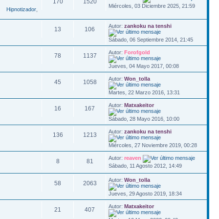
170
1520
Miércoles, 03 Diciembre 2025, 21:59
,
Hipnotizador
,
Autor:
zankoku na tenshi
13
106
Sábado, 06 Septiembre 2014, 21:45
Autor:
Forofgold
78
1137
Jueves, 04 Mayo 2017, 00:08
Autor:
Won_tolla
45
1058
Martes, 22 Marzo 2016, 13:31
Autor:
Matxakeitor
16
167
Sábado, 28 Mayo 2016, 10:00
Autor:
zankoku na tenshi
136
1213
Miércoles, 27 Noviembre 2019, 00:28
Autor:
reaven
8
81
Sábado, 11 Agosto 2012, 14:49
Autor:
Won_tolla
58
2063
Jueves, 29 Agosto 2019, 18:34
Autor:
Matxakeitor
21
407