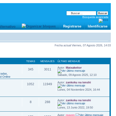
Búsqueda avanzada
Registrarse
Identificarse
Fecha actual Viernes, 07 Agosto 2026, 14:03
TEMAS
MENSAJES
ÚLTIMO MENSAJE
Autor:
Matxakeitor
345
3011
zadas
,
Sábado, 09 Agosto 2025, 12:10
d Online
Autor:
zankoku na tenshi
1052
11949
Lunes, 04 Noviembre 2024, 16:44
Autor:
zankoku na tenshi
8
288
Lunes, 13 Junio 2022, 19:50
Autor:
reaven