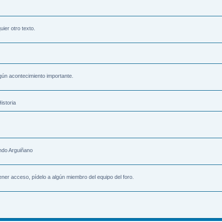
uier otro texto.
gún acontecimiento importante.
istoria
ndo Arguiñano
ener acceso, pídelo a algún miembro del equipo del foro.