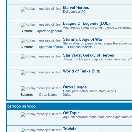
Marvel Heroes
Del cómic al PC
League Of Legends (LOL)
Aquí iremos colgando guías, partidas, pantallazo
Subforo:
Apartado general
Stormfall: Age of War
Stormfall es un juego de estrategia Facebook co
Subforos:
Apartado público
,
Princess Melanie II
Star Wars: Galaxy of Heroes
Juega con tus personajes y naves favoritos de
World of Tanks Blitz
Otros juegos
Canal para hablar sobre otros juegos.
Subforos:
Otros juegos
,
Dofus
DE TODO UN POCO
Off Topic
Aquí encontraras todas esas cosas que tanto os 
Trivials