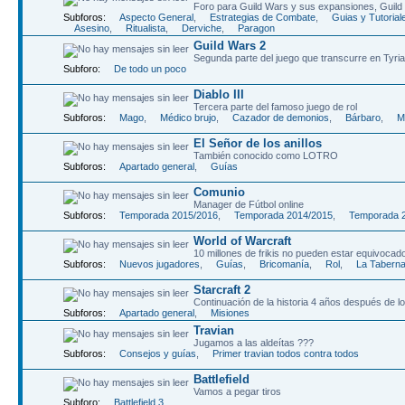
Foro para Guild Wars y sus expansiones, Guild W
Subforos:
Aspecto General
,
Estrategias de Combate
,
Guias y Tutorial
Asesino
,
Ritualista
,
Derviche
,
Paragon
Guild Wars 2
Segunda parte del juego que transcurre en Tyria
Subforo:
De todo un poco
Diablo III
Tercera parte del famoso juego de rol
Subforos:
Mago
,
Médico brujo
,
Cazador de demonios
,
Bárbaro
,
M
El Señor de los anillos
También conocido como LOTRO
Subforos:
Apartado general
,
Guías
Comunio
Manager de Fútbol online
Subforos:
Temporada 2015/2016
,
Temporada 2014/2015
,
Temporada 
World of Warcraft
10 millones de frikis no pueden estar equivocad
Subforos:
Nuevos jugadores
,
Guías
,
Bricomanía
,
Rol
,
La Tabern
Starcraft 2
Continuación de la historia 4 años después de l
Subforos:
Apartado general
,
Misiones
Travian
Jugamos a las aldeítas ???
Subforos:
Consejos y guías
,
Primer travian todos contra todos
Battlefield
Vamos a pegar tiros
Subforo:
Battlefield 3