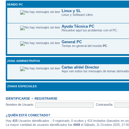
MUNDO PC
Linux y SL
Linux y Software Libre.
Ayuda Técnica PC
Resuelve aquí­ tus problemas con el PC.
General PC
Temas en general del mundo
PC
.
ZONA ADMINISTRATIVA
Cartas al/del Director
Aquí van todos los mensajes de temas derivados
ZONAS ESPECIALES
IDENTIFICARSE
•
REGISTRARSE
Nombre de Usuario:
Contraseña:
¿QUIÉN ESTÁ CONECTADO?
Hay
415
Usuarios identificados :: 0 registrado, 0 ocultos y 415 invitados (basados en us
La mayor cantidad de usuarios identificados fue
4068
el Sábado, 11 Octubre 2025, 17:0