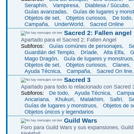
Seraphí­n
,
Vampiresa
,
Diablesa / Súcubo
,
Guí­as avanzadas
,
Guí­as de lugares y mons
Objetos de set
,
Objetos curiosos
,
De todo
Campaña
,
UnderWorld
,
Sacred Online
Sacred 2: Fallen angel
Apartado para el Sacred 2: Fallen Angel
Subforos:
Guías comúnes de personajes
,
Se
Guardián del Templo
,
Dríade
,
Alta Elfa
,
G
Mago Dragón
,
Guía de lugares y monstruos
Objetos de set
,
Objetos curiosos
,
Clanes
,
Ayuda Técnica
,
Campaña
,
Sacred On line
Sacred 3
Apartado para todo lo relacionado con Sacred 
Subforos:
De todo
,
Ayuda Técnica
,
Campa
Ancariana
,
Khukuri
,
Malakhim
,
Safiri
,
Se
Guías de lugares y monstruos
,
Objetos de s
Objetos únicos y legendarios
Guild Wars
Foro para Guild Wars y sus expansiones, Guild
Nightfall.