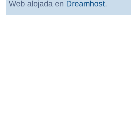
Web alojada en
Dreamhost
.