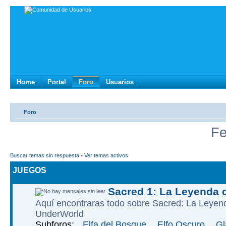
Home
Portal
Foro
Usuarios
Foro
Fe
Buscar temas sin respuesta
•
Ver temas activos
JUEGOS
Sacred 1: La Leyenda 
Aquí­ encontraras todo sobre Sacred: La Leye
UnderWorld
Subforos:
Elfa del Bosque
,
Elfo Oscuro
,
Gl