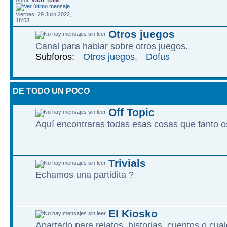
Autor:
Won_tolla
Viernes, 29 Julio 2022,
18:53
Otros juegos
Canal para hablar sobre otros juegos.
Subforos:
Otros juegos
,
Dofus
DE TODO UN POCO
Off Topic
Aquí encontraras todas esas cosas que tanto os
Trivials
Echamos una partidita ?
El Kiosko
Apartado para relatos, historias, cuentos o cualq