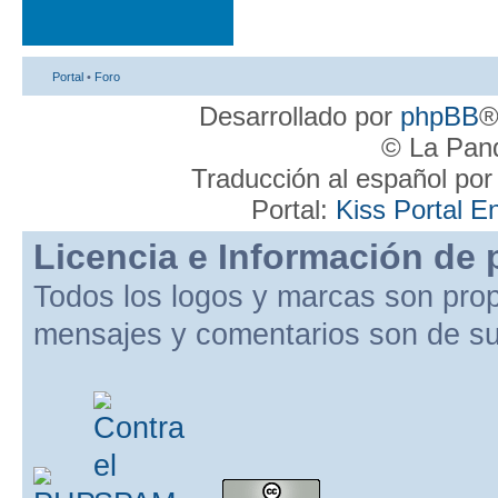
Portal
•
Foro
Desarrollado por
phpBB
®
© La Pand
Traducción al español po
Portal:
Kiss Portal E
Licencia e Información de 
Todos los logos y marcas son pro
mensajes y comentarios son de su