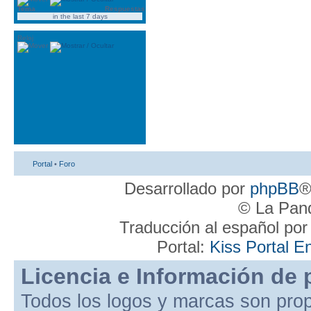
Tema
Respuestas
in the last 7 days
Reloj
Portal
•
Foro
Desarrollado por
phpBB
®
© La Pand
Traducción al español po
Portal:
Kiss Portal E
Licencia e Información de 
Todos los logos y marcas son pro