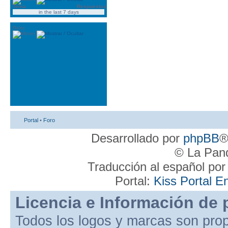
Tema
Respuestas
in the last 7 days
Reloj
Portal
•
Foro
Desarrollado por
phpBB
®
© La Pand
Traducción al español po
Portal:
Kiss Portal E
Licencia e Información de 
Todos los logos y marcas son pro