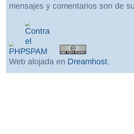
mensajes y comentarios son de su
Web alojada en
Dreamhost
.