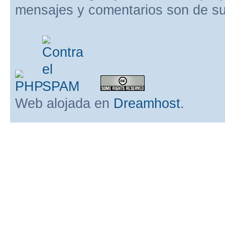
mensajes y comentarios son de su
Web alojada en
Dreamhost
.