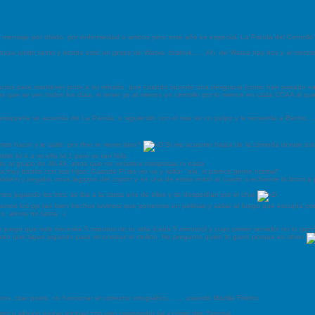
el mensaje por olvido, por enfermedad o ambos pero este año es especial, La Panda del Centoll
aya unido tanto y donde esté un grupo de Watxa, feisbuk,..... Ah, de Watxa hay dos y al meno
tos para mantener junto a su rebaño, que cuando sucede una desgracia (como han pasado vari
 que se ven todos los días, el tener yo al menos un centollo por lo menos en cada CCAA al que p
risquería se acuerda de La Panda, o siguiendo con el mar ve un pulpo y le recuerda a Becho, ...
s hacer y le salté: por tfno te viene bien?
Si me acuerdo hasta de la cómoda donde estab
 lvl 4 a mi elfa lvl 1 pero yo tan feliz
ndo al grupo de 48-49, anda que no veíamos mariposas ni nada
 muy bonita con sus hijos. Cuando Pi las vio va y salta: "ala, si parece gente normal"
em y pegaba unos lagazos del copón y en una de estas entró al cuarto a echarme la bronca por e
amos jugando los tres, se iba a la cama uno de ellos y se despedían por el chat
bamos los pjs tan bien hechos tuvimos que ponernos en pelotas y saltar al fuego que escupía p
, ahora no tanta :-(
 juego que solo necesita 5 minutos de tu vida (cada 5 minutos) y cuyo primer servidor no lo gan
as, creo que sigue jugando para reconstruir el molino. No pregunto quién lo ganó porque es obvio
, citar posts, no funcionar el corrector ortográfico, ...... usando Mozilla Firefox
ores o alguno nuevo probad con otro navegador tal y como dijo Zanussi