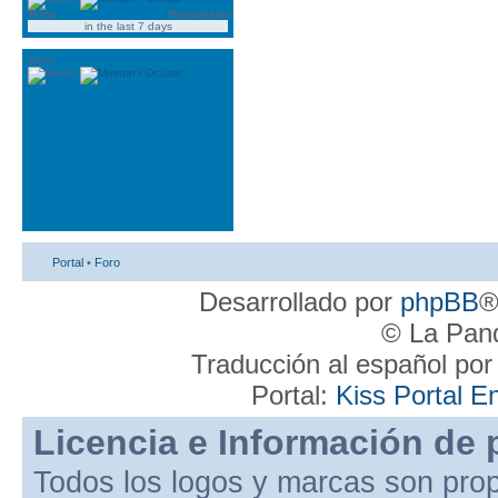
Tema
Respuestas
in the last 7 days
Reloj
Portal
•
Foro
Desarrollado por
phpBB
®
© La Pand
Traducción al español po
Portal:
Kiss Portal E
Licencia e Información de 
Todos los logos y marcas son pro