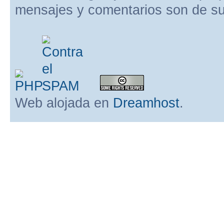
mensajes y comentarios son de su
Web alojada en
Dreamhost
.