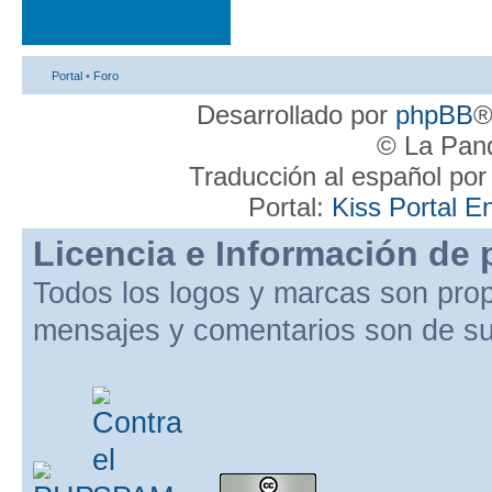
Portal
•
Foro
Desarrollado por
phpBB
®
© La Pand
Traducción al español po
Portal:
Kiss Portal E
Licencia e Información de 
Todos los logos y marcas son pro
mensajes y comentarios son de su