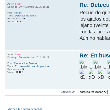
Re: Detecti
Autor:
Steel
Domingo, 30 Noviembre 2014, 18:26
Recuerdo que
Foro:
Trivials
Tema:
Detective de libros
los ajados de
Respuestas:
43
Vistas:
66660
lejano (veinte
con las luces 
Aún no habían
Re: En busc
Autor:
Steel
Domingo, 30 Noviembre 2014, 18:27
Foro:
Cartas al/del Director
Tema:
En busca del centollo perdido
Respuestas:
5
Vistas:
12423
Ordenar por
Volver a búsqueda avanzada