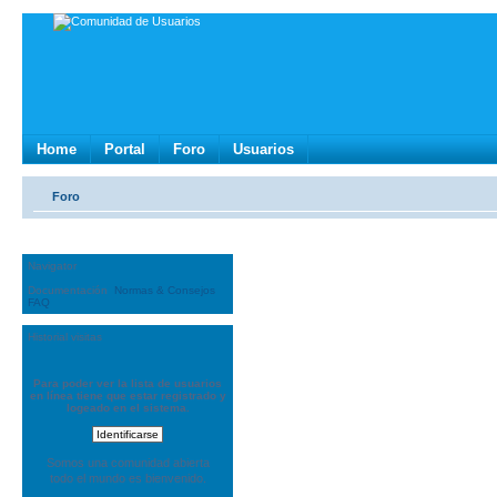
Home
Portal
Foro
Usuarios
Foro
Navigator
Documentación
Normas & Consejos
FAQ
Historial visitas
Para poder ver la lista de usuarios
en línea tiene que estar registrado y
logeado en el sistema.
Somos una comunidad abierta
todo el mundo es bienvenido.