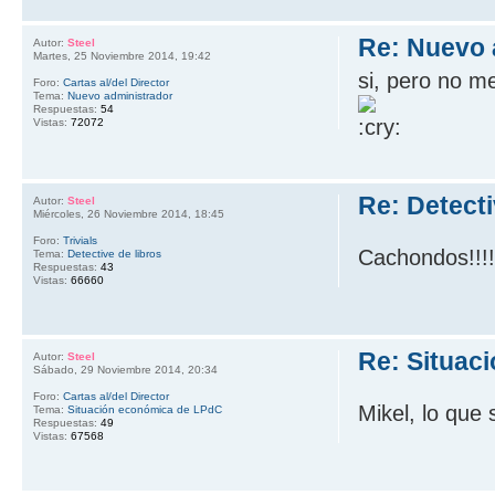
Re: Nuevo 
Autor:
Steel
Martes, 25 Noviembre 2014, 19:42
si, pero no m
Foro:
Cartas al/del Director
Tema:
Nuevo administrador
Respuestas:
54
Vistas:
72072
Re: Detecti
Autor:
Steel
Miércoles, 26 Noviembre 2014, 18:45
Foro:
Trivials
Cachondos!!!
Tema:
Detective de libros
Respuestas:
43
Vistas:
66660
Re: Situac
Autor:
Steel
Sábado, 29 Noviembre 2014, 20:34
Foro:
Cartas al/del Director
Mikel, lo que
Tema:
Situación económica de LPdC
Respuestas:
49
Vistas:
67568