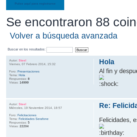
Pulse aquí para registrarse
Se encontraron 88 coin
Volver a búsqueda avanzada
Buscar en los resultados:
Hola
Autor:
Steel
Viernes, 07 Febrero 2014, 15:32
Al fin y despu
Foro:
Presentaciones
Tema:
Hola
Respuestas:
8
Vistas:
14999
Re: Felici
Autor:
Steel
Miércoles, 19 Noviembre 2014, 18:57
Foro:
Felicitaciones
Felicidades, 
Tema:
Felicidades Serafone
Respuestas:
5
Vistas:
22204