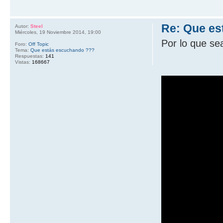
Re: Que es
Autor:
Steel
Miércoles, 19 Noviembre 2014, 19:00
Por lo que se
Foro:
Off Topic
Tema:
Que estás escuchando ???
Respuestas:
141
Vistas:
168667