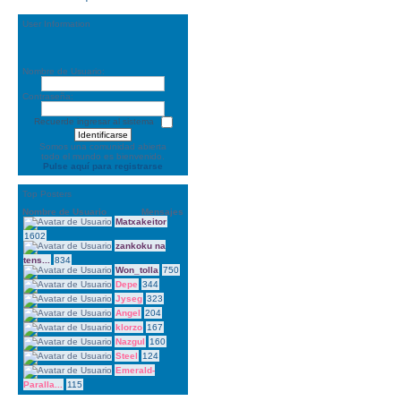
User Information
Nombre de Usuario:
Contraseña:
Recuerde ingresar al sistema
Somos una comunidad abierta
todo el mundo es bienvenido.
Pulse aquí para registrarse
Top Posters
Nombre de Usuario
Mensajes
Matxakeitor
1602
zankoku na
tens...
834
Won_tolla
750
Depe
344
Jyseg
323
Angel
204
klorzo
167
Nazgul
160
Steel
124
Emerald-
Paralla...
115