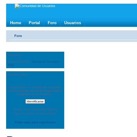
Home
Portal
Foro
Usuarios
Foro
Navigator
Documentación
Normas & Consejos
FAQ
Historial visitas
Para poder ver la lista de usuarios
en línea tiene que estar registrado y
logeado en el sistema.
Somos una comunidad abierta
todo el mundo es bienvenido.
Pulse aquí para registrarse