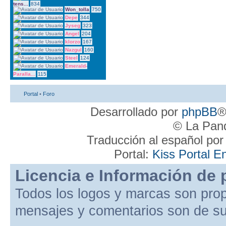
tens...
834
Won_tolla
750
Depe
344
Jyseg
323
Angel
204
klorzo
167
Nazgul
160
Steel
124
Emerald-
Paralla...
115
Portal
•
Foro
Desarrollado por
phpBB
®
© La Pand
Traducción al español po
Portal:
Kiss Portal E
Licencia e Información de 
Todos los logos y marcas son pro
mensajes y comentarios son de su