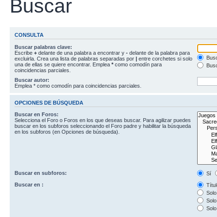
Buscar
CONSULTA
Buscar palabras clave:
Escribe
+
delante de una palabra a encontrar y
-
delante de la palabra para
Busc
excluirla. Crea una lista de palabras separadas por
|
entre corchetes si solo
una de ellas se quiere encontrar. Emplea
*
como comodín para
Busc
coincidencias parciales.
Buscar autor:
Emplea * como comodín para coincidencias parciales.
OPCIONES DE BÚSQUEDA
Buscar en Foros:
Selecciona el Foro o Foros en los que deseas buscar. Para agilizar puedes
buscar en los subforos seleccionando el Foro padre y habilitar la búsqueda
en los subforos (en Opciones de búsqueda).
Buscar en subforos:
Sí
Buscar en :
Títul
Solo 
Solo 
Solo