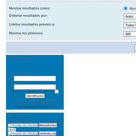
Mostrar resultados como:
Men
Ordenar resultados por:
Limitar resultados previos a:
Mostrar los primeros:
User Information
Nombre de Usuario:
Contraseña:
Recuerde ingresar al sistema
Somos una comunidad abierta
todo el mundo es bienvenido.
Pulse aquí para registrarse
Top Posters
Nombre de Usuario
Mensajes
Matxakeitor
1602
zankoku na