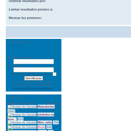
Ordenar resultados por:
Limitar resultados previos a:
Mostrar los primeros:
User Information
Nombre de Usuario:
Contraseña:
Recuerde ingresar al sistema
Somos una comunidad abierta
todo el mundo es bienvenido.
Pulse aquí para registrarse
Top Posters
Nombre de Usuario
Mensajes
Matxakeitor
1602
zankoku na
tens...
834
Won_tolla
750
Depe
344