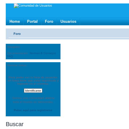
Home
Portal
Foro
Usuarios
Foro
Navigator
Documentación
Normas & Consejos
FAQ
Historial visitas
Para poder ver la lista de usuarios
en línea tiene que estar registrado y
logeado en el sistema.
Somos una comunidad abierta
todo el mundo es bienvenido.
Pulse aquí para registrarse
Buscar