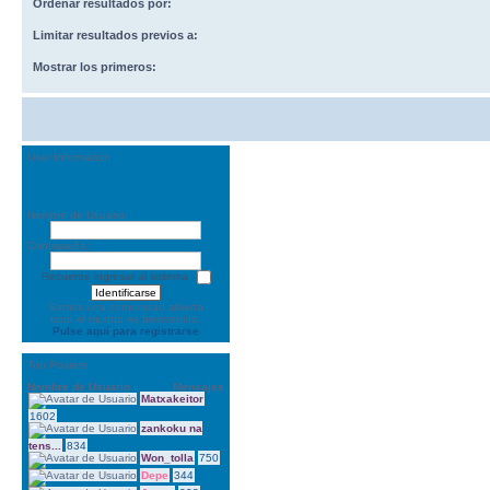
Ordenar resultados por:
Limitar resultados previos a:
Mostrar los primeros:
User Information
Nombre de Usuario:
Contraseña:
Recuerde ingresar al sistema
Somos una comunidad abierta
todo el mundo es bienvenido.
Pulse aquí para registrarse
Top Posters
Nombre de Usuario
Mensajes
Matxakeitor
1602
zankoku na
tens...
834
Won_tolla
750
Depe
344