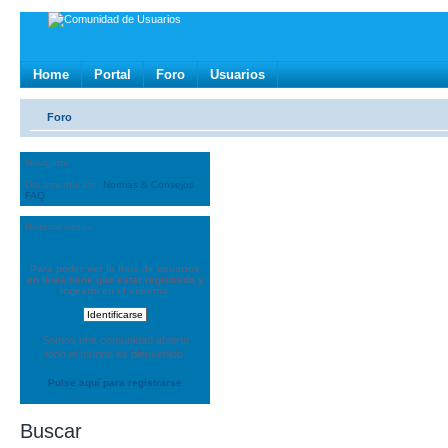
Home
Portal
Foro
Usuarios
Foro
Navigator
Documentación
Normas & Consejos
FAQ
Historial visitas
Para poder ver la lista de usuarios
en línea tiene que estar registrado y
logeado en el sistema.
Somos una comunidad abierta
todo el mundo es bienvenido.
Pulse aquí para registrarse
Buscar