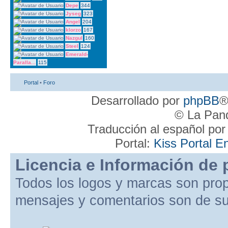
Depe
344
Jyseg
323
Angel
204
klorzo
167
Nazgul
160
Steel
124
Emerald-
Paralla...
115
Portal
•
Foro
Desarrollado por
phpBB
®
© La Pand
Traducción al español po
Portal:
Kiss Portal E
Licencia e Información de 
Todos los logos y marcas son pro
mensajes y comentarios son de su