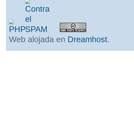
Web alojada en
Dreamhost
.