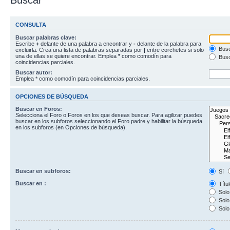
Buscar
CONSULTA
Buscar palabras clave:
Escribe
+
delante de una palabra a encontrar y
-
delante de la palabra para
Busc
excluirla. Crea una lista de palabras separadas por
|
entre corchetes si solo
una de ellas se quiere encontrar. Emplea
*
como comodín para
Busc
coincidencias parciales.
Buscar autor:
Emplea * como comodín para coincidencias parciales.
OPCIONES DE BÚSQUEDA
Buscar en Foros:
Selecciona el Foro o Foros en los que deseas buscar. Para agilizar puedes
buscar en los subforos seleccionando el Foro padre y habilitar la búsqueda
en los subforos (en Opciones de búsqueda).
Buscar en subforos:
Sí
Buscar en :
Títul
Solo 
Solo 
Solo