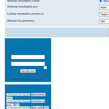
Mostrar resultados como:
Men
Ordenar resultados por:
Limitar resultados previos a:
Mostrar los primeros:
User Information
Nombre de Usuario:
Contraseña:
Recuerde ingresar al sistema
Somos una comunidad abierta
todo el mundo es bienvenido.
Pulse aquí para registrarse
Top Posters
Nombre de Usuario
Mensajes
Matxakeitor
1602
zankoku na
tens...
834
Won_tolla
750