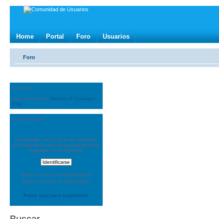
Home
Portal
Foro
Usuarios
Foro
Navigator
Documentación
Normas & Consejos
FAQ
Historial visitas
Para poder ver la lista de usuarios
en línea tiene que estar registrado y
logeado en el sistema.
Somos una comunidad abierta
todo el mundo es bienvenido.
Pulse aquí para registrarse