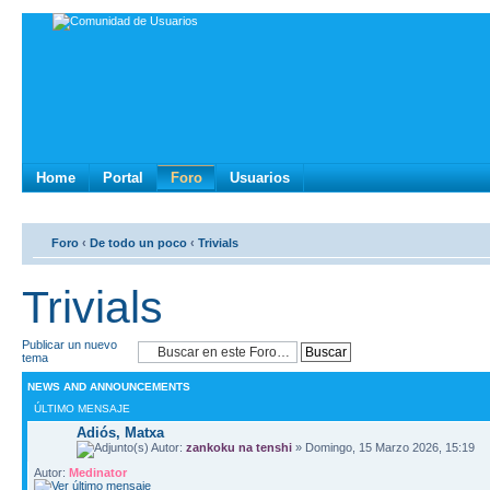
Home
Portal
Foro
Usuarios
Foro
‹
De todo un poco
‹
Trivials
Trivials
Publicar un nuevo
tema
NEWS AND ANNOUNCEMENTS
ÚLTIMO MENSAJE
Adiós, Matxa
Autor:
zankoku na tenshi
» Domingo, 15 Marzo 2026, 15:19
Autor:
Medinator