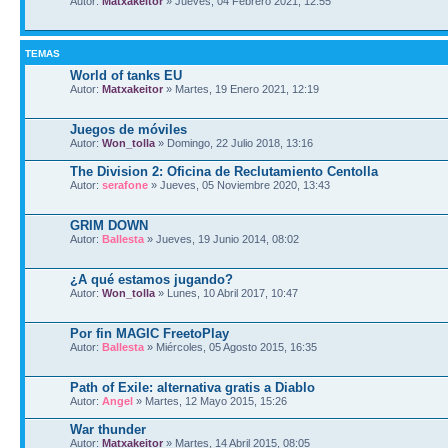
Autor:
Matxakeitor
» Jueves, 04 Febrero 2021, 12:55
TEMAS
World of tanks EU
Autor:
Matxakeitor
» Martes, 19 Enero 2021, 12:19
Juegos de móviles
Autor:
Won_tolla
» Domingo, 22 Julio 2018, 13:16
The Division 2: Oficina de Reclutamiento Centolla
Autor:
serafone
» Jueves, 05 Noviembre 2020, 13:43
GRIM DOWN
Autor:
Ballesta
» Jueves, 19 Junio 2014, 08:02
¿A qué estamos jugando?
Autor:
Won_tolla
» Lunes, 10 Abril 2017, 10:47
Por fin MAGIC FreetoPlay
Autor:
Ballesta
» Miércoles, 05 Agosto 2015, 16:35
Path of Exile: alternativa gratis a Diablo
Autor:
Angel
» Martes, 12 Mayo 2015, 15:26
War thunder
Autor:
Matxakeitor
» Martes, 14 Abril 2015, 08:05