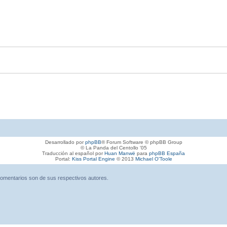
Desarrollado por
phpBB
® Forum Software © phpBB Group
© La Panda del Centollo '05
Traducción al español por
Huan Manwë
para
phpBB España
Portal:
Kiss Portal Engine
© 2013
Michael O'Toole
omentarios son de sus respectivos autores.