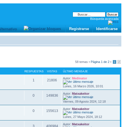
Búsqueda avanzada
Registrarse
Identificarse
58 temas •
Página
1
de
2
•
1
2
RESPUESTAS
VISTAS
ÚLTIMO MENSAJE
Autor:
Medinator
1
21806
Lunes, 16 Marzo 2026, 10:01
Autor:
Matxakeitor
0
149836
Viernes, 09 Agosto 2024, 12:18
Autor:
Matxakeitor
0
155613
Lunes, 27 Mayo 2024, 18:12
Autor:
Matxakeitor
3
406984