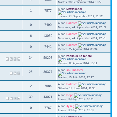
Martes, 30 Septiembre 2014, 10:56
Autor:
Matxakeitor
1
7577
Jueves, 25 Septiembre 2014, 11:22
Autor:
Ballesta
0
7490
Miércoles, 24 Septiembre 2014, 12:33
Autor:
Ballesta
6
13052
Miércoles, 24 Septiembre 2014, 12:21
Autor:
Ballesta
0
7441
Viernes, 22 Agosto 2014, 09:34
Autor:
zankoku na tenshi
34
50203
1
2
3
4
Viernes, 08 Agosto 2014, 15:11
Autor:
soulmasster
25
36377
1
2
3
Martes, 15 Julio 2014, 12:17
Autor:
Ballesta
2
7586
Sábado, 14 Junio 2014, 11:38
Autor:
Depe
30
43071
1
2
3
4
Lunes, 19 Mayo 2014, 18:11
Autor:
Jyseg
0
7767
Lunes, 12 Mayo 2014, 13:35