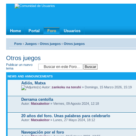
Home
Portal
Foro
Usuarios
Foro
‹
Juegos
‹
Otros juegos
‹
Otros juegos
Otros juegos
Publicar un nuevo
tema
NEWS AND ANNOUNCEMENTS
Adiós, Matxa
Autor:
zankoku na tenshi
» Domingo, 15 Marzo 2026, 15:19
Derrama centolla
Autor:
Matxakeitor
» Viernes, 09 Agosto 2024, 12:18
20 años del foro. Unas palabras para celebrarlo
Autor:
Matxakeitor
» Lunes, 27 Mayo 2024, 18:12
Navegación por el foro