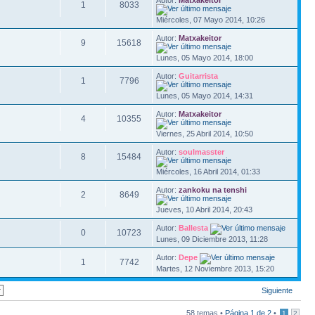
Autor:
Matxakeitor
1
8033
Miércoles, 07 Mayo 2014, 10:26
Autor:
Matxakeitor
9
15618
Lunes, 05 Mayo 2014, 18:00
Autor:
Guitarrista
1
7796
Lunes, 05 Mayo 2014, 14:31
Autor:
Matxakeitor
4
10355
Viernes, 25 Abril 2014, 10:50
Autor:
soulmasster
8
15484
Miércoles, 16 Abril 2014, 01:33
Autor:
zankoku na tenshi
2
8649
Jueves, 10 Abril 2014, 20:43
Autor:
Ballesta
0
10723
Lunes, 09 Diciembre 2013, 11:28
Autor:
Depe
1
7742
Martes, 12 Noviembre 2013, 15:20
Siguiente
58 temas •
Página
1
de
2
•
1
2