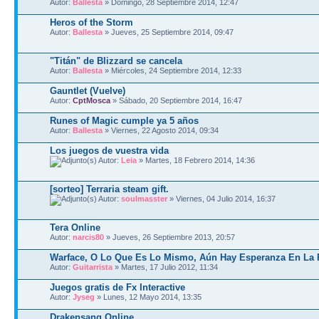
Autor:
Ballesta
» Domingo, 28 Septiembre 2014, 12:47
Heros of the Storm
Autor:
Ballesta
» Jueves, 25 Septiembre 2014, 09:47
"Titán" de Blizzard se cancela
Autor:
Ballesta
» Miércoles, 24 Septiembre 2014, 12:33
Gauntlet (Vuelve)
Autor:
CptMosca
» Sábado, 20 Septiembre 2014, 16:47
Runes of Magic cumple ya 5 años
Autor:
Ballesta
» Viernes, 22 Agosto 2014, 09:34
Los juegos de vuestra vida
Autor:
Leia
» Martes, 18 Febrero 2014, 14:36
[sorteo] Terraria steam gift.
Autor:
soulmasster
» Viernes, 04 Julio 2014, 16:37
Tera Online
Autor:
narcis80
» Jueves, 26 Septiembre 2013, 20:57
Warface, O Lo Que Es Lo Mismo, Aún Hay Esperanza En La
Autor:
Guitarrista
» Martes, 17 Julio 2012, 11:34
Juegos gratis de Fx Interactive
Autor:
Jyseg
» Lunes, 12 Mayo 2014, 13:35
Drakensang Online