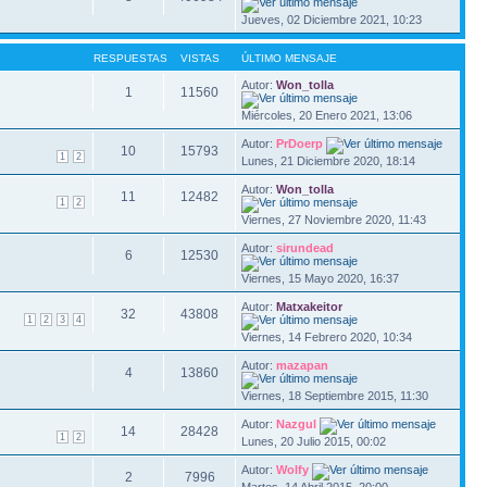
Jueves, 02 Diciembre 2021, 10:23
RESPUESTAS
VISTAS
ÚLTIMO MENSAJE
Autor:
Won_tolla
1
11560
Miércoles, 20 Enero 2021, 13:06
Autor:
PrDoerp
10
15793
1
2
Lunes, 21 Diciembre 2020, 18:14
Autor:
Won_tolla
11
12482
1
2
Viernes, 27 Noviembre 2020, 11:43
Autor:
sirundead
6
12530
Viernes, 15 Mayo 2020, 16:37
Autor:
Matxakeitor
32
43808
1
2
3
4
Viernes, 14 Febrero 2020, 10:34
Autor:
mazapan
4
13860
Viernes, 18 Septiembre 2015, 11:30
Autor:
Nazgul
14
28428
1
2
Lunes, 20 Julio 2015, 00:02
Autor:
Wolfy
2
7996