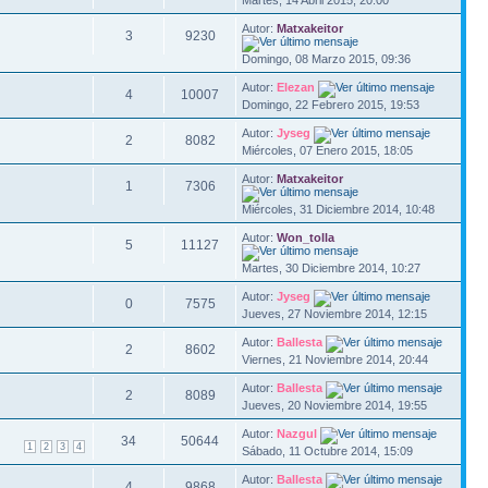
Martes, 14 Abril 2015, 20:00
Autor:
Matxakeitor
3
9230
Domingo, 08 Marzo 2015, 09:36
Autor:
Elezan
4
10007
Domingo, 22 Febrero 2015, 19:53
Autor:
Jyseg
2
8082
Miércoles, 07 Enero 2015, 18:05
Autor:
Matxakeitor
1
7306
Miércoles, 31 Diciembre 2014, 10:48
Autor:
Won_tolla
5
11127
Martes, 30 Diciembre 2014, 10:27
Autor:
Jyseg
0
7575
Jueves, 27 Noviembre 2014, 12:15
Autor:
Ballesta
2
8602
Viernes, 21 Noviembre 2014, 20:44
Autor:
Ballesta
2
8089
Jueves, 20 Noviembre 2014, 19:55
Autor:
Nazgul
34
50644
1
2
3
4
Sábado, 11 Octubre 2014, 15:09
Autor:
Ballesta
4
9868