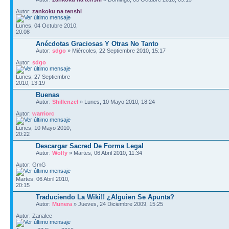
Autor:
zankoku na tenshi
Lunes, 04 Octubre 2010,
20:08
Anécdotas Graciosas Y Otras No Tanto
Autor:
sdgo
» Miércoles, 22 Septiembre 2010, 15:17
Autor:
sdgo
Lunes, 27 Septiembre
2010, 13:19
Buenas
Autor:
Shillenzel
» Lunes, 10 Mayo 2010, 18:24
Autor:
warriorc
Lunes, 10 Mayo 2010,
20:22
Descargar Sacred De Forma Legal
Autor:
Wolfy
» Martes, 06 Abril 2010, 11:34
Autor: GmG
Martes, 06 Abril 2010,
20:15
Traduciendo La Wiki!! ¿Alguien Se Apunta?
Autor:
Munera
» Jueves, 24 Diciembre 2009, 15:25
Autor: Zanalee