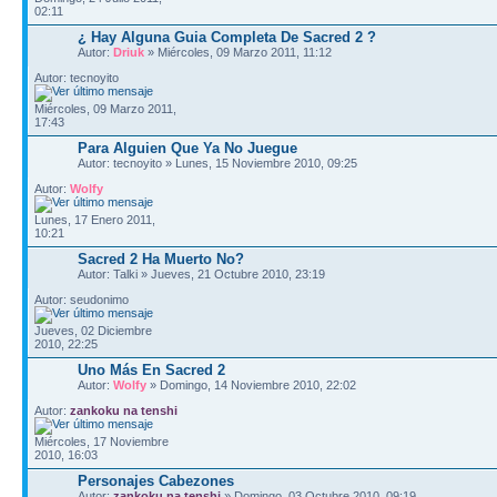
02:11
¿ Hay Alguna Guia Completa De Sacred 2 ?
Autor:
Driuk
» Miércoles, 09 Marzo 2011, 11:12
Autor: tecnoyito
Miércoles, 09 Marzo 2011,
17:43
Para Alguien Que Ya No Juegue
Autor: tecnoyito » Lunes, 15 Noviembre 2010, 09:25
Autor:
Wolfy
Lunes, 17 Enero 2011,
10:21
Sacred 2 Ha Muerto No?
Autor: Talki » Jueves, 21 Octubre 2010, 23:19
Autor: seudonimo
Jueves, 02 Diciembre
2010, 22:25
Uno Más En Sacred 2
Autor:
Wolfy
» Domingo, 14 Noviembre 2010, 22:02
Autor:
zankoku na tenshi
Miércoles, 17 Noviembre
2010, 16:03
Personajes Cabezones
Autor:
zankoku na tenshi
» Domingo, 03 Octubre 2010, 09:19