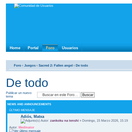
Home
Portal
Foro
Usuarios
Foro
‹
Juegos
‹
Sacred 2: Fallen angel
‹
De todo
De todo
Publicar un nuevo
tema
NEWS AND ANNOUNCEMENTS
ÚLTIMO MENSAJE
Adiós, Matxa
Autor:
zankoku na tenshi
» Domingo, 15 Marzo 2026, 15:19
Autor:
Medinator