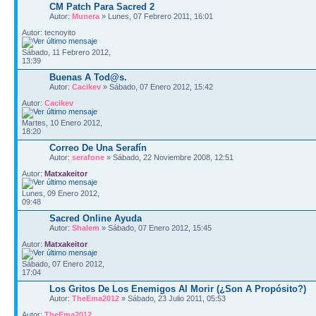
CM Patch Para Sacred 2
Autor:
Munera
» Lunes, 07 Febrero 2011, 16:01
Autor: tecnoyito
Sábado, 11 Febrero 2012,
13:39
Buenas A Tod@s.
Autor:
Cacikev
» Sábado, 07 Enero 2012, 15:42
Autor:
Cacikev
Martes, 10 Enero 2012,
18:20
Correo De Una Serafín
Autor:
serafone
» Sábado, 22 Noviembre 2008, 12:51
Autor:
Matxakeitor
Lunes, 09 Enero 2012,
09:48
Sacred Online Ayuda
Autor:
Shalem
» Sábado, 07 Enero 2012, 15:45
Autor:
Matxakeitor
Sábado, 07 Enero 2012,
17:04
Los Gritos De Los Enemigos Al Morir (¿Son A Propósito?)
Autor:
TheEma2012
» Sábado, 23 Julio 2011, 05:53
Autor:
TheEma2012