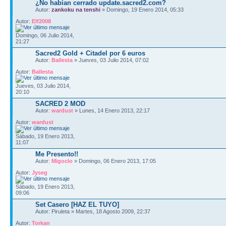
¿No habían cerrado update.sacred2.com?
Autor:
zankoku na tenshi
» Domingo, 19 Enero 2014, 05:33
Autor:
Elf2008
Domingo, 06 Julio 2014,
21:27
Sacred2 Gold + Citadel por 6 euros
Autor:
Ballesta
» Jueves, 03 Julio 2014, 07:02
Autor:
Ballesta
Jueves, 03 Julio 2014,
20:10
SACRED 2 MOD
Autor:
wardust
» Lunes, 14 Enero 2013, 22:17
Autor:
wardust
Sábado, 19 Enero 2013,
11:07
Me Presento!!
Autor:
Migoclo
» Domingo, 06 Enero 2013, 17:05
Autor:
Jyseg
Sábado, 19 Enero 2013,
09:06
Set Casero [HAZ EL TUYO]
Autor: Piruleta » Martes, 18 Agosto 2009, 22:37
Autor:
Torkan