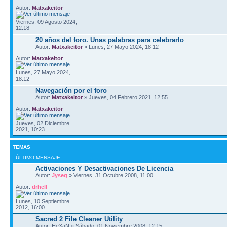
Autor:
Matxakeitor
Viernes, 09 Agosto 2024,
12:18
20 años del foro. Unas palabras para celebrarlo
Autor:
Matxakeitor
» Lunes, 27 Mayo 2024, 18:12
Autor:
Matxakeitor
Lunes, 27 Mayo 2024,
18:12
Navegación por el foro
Autor:
Matxakeitor
» Jueves, 04 Febrero 2021, 12:55
Autor:
Matxakeitor
Jueves, 02 Diciembre
2021, 10:23
TEMAS
ÚLTIMO MENSAJE
Activaciones Y Desactivaciones De Licencia
Autor:
Jyseg
» Viernes, 31 Octubre 2008, 11:00
Autor:
drhell
Lunes, 10 Septiembre
2012, 16:00
Sacred 2 File Cleaner Utility
Autor: HeXaN » Sábado, 01 Noviembre 2008, 12:15