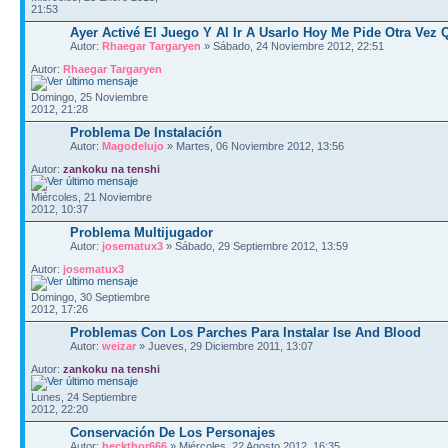
21:53
Ayer Activé El Juego Y Al Ir A Usarlo Hoy Me Pide Otra Vez 
Autor:
Rhaegar Targaryen
» Sábado, 24 Noviembre 2012, 22:51
Autor:
Rhaegar Targaryen
Domingo, 25 Noviembre
2012, 21:28
Problema De Instalación
Autor:
Magodelujo
» Martes, 06 Noviembre 2012, 13:56
Autor:
zankoku na tenshi
Miércoles, 21 Noviembre
2012, 10:37
Problema Multijugador
Autor:
josematux3
» Sábado, 29 Septiembre 2012, 13:59
Autor:
josematux3
Domingo, 30 Septiembre
2012, 17:26
Problemas Con Los Parches Para Instalar Ise And Blood
Autor:
weizar
» Jueves, 29 Diciembre 2011, 13:07
Autor:
zankoku na tenshi
Lunes, 24 Septiembre
2012, 22:20
Conservación De Los Personajes
Autor:
heckthor666
» Miércoles, 22 Agosto 2012, 16:35