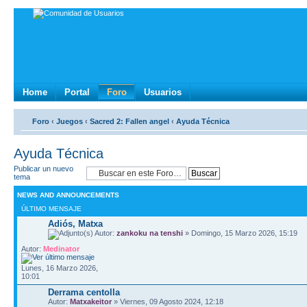
Home
Portal
Foro
Usuarios
Foro
‹
Juegos
‹
Sacred 2: Fallen angel
‹
Ayuda Técnica
Ayuda Técnica
Publicar un nuevo
tema
NEWS AND ANNOUNCEMENTS
ÚLTIMO MENSAJE
Adiós, Matxa
Autor:
zankoku na tenshi
» Domingo, 15 Marzo 2026, 15:19
Autor:
Medinator
Lunes, 16 Marzo 2026,
10:01
Derrama centolla
Autor:
Matxakeitor
» Viernes, 09 Agosto 2024, 12:18