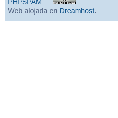
Web alojada en
Dreamhost
.