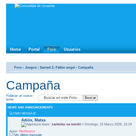
Home
Portal
Foro
Usuarios
Foro
‹
Juegos
‹
Sacred 2: Fallen angel
‹
Campaña
Campaña
Publicar un nuevo
tema
NEWS AND ANNOUNCEMENTS
ÚLTIMO MENSAJE
Adiós, Matxa
Autor:
zankoku na tenshi
» Domingo, 15 Marzo 2026, 15:19
Autor:
Medinator