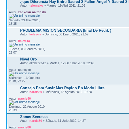
¿que Diferencia Hay Entre Sacred 2 Fallen Angel Y Sacred 2
Autor:
telemako
» Martes, 19 Abril 2011, 21:03
Autor:
zankoku na tenshi
Sábado, 23 Abril 2011,
15:35
PROBLEMA MISION SECUNDARIA (final De Redik )
Autor:
kelev-ra
» Domingo, 30 Enero 2011, 21:57
Autor:
kelev-ra
Jueves, 03 Febrero 2011,
21:07
Nivel Oro
Autor: alfabetico12 » Martes, 12 Octubre 2010, 22:48
Autor: tecnoyito
Miércoles, 13 Octubre
2010, 22:27
Consejo Para Suvir Mas Rapido En Modo Libre
Autor:
narcis80
» Miércoles, 18 Agosto 2010, 19:20
Autor:
narcis80
Domingo, 22 Agosto 2010,
20:39
Zonas Secretas
Autor:
narcis80
» Sábado, 31 Julio 2010, 14:27
Autor:
narcis80