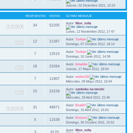
Jueves, 02 Diciembre 2021, 10:23
RESPUESTAS
VISTAS
ÚLTIMO MENSAJE
Autor:
Won_tolla
34
52205
1
2
3
4
Lunes, 12 Noviembre 2012, 17:47
Autor:
Torkan
12
21387
1
2
Domingo, 07 Octubre 2012, 18:14
Autor:
Torkan
7
13515
Domingo, 10 Junio 2012, 14:36
Autor:
Ariadim
16
23264
1
2
Jueves, 17 Mayo 2012, 18:54
Autor:
esther19
7
11907
Miércoles, 09 Mayo 2012, 16:54
Autor:
zankoku na tenshi
15
23159
1
2
Miércoles, 18 Abril 2012, 22:49
Autor:
EnakO
31
48871
1
2
3
4
Domingo, 15 Abril 2012, 15:03
Autor:
Kronos
5
11539
Domingo, 30 Octubre 2011, 15:52
Autor:
Won_tolla
3
9170