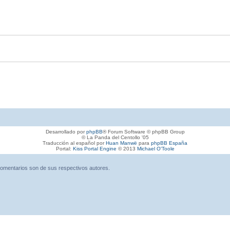
Desarrollado por
phpBB
® Forum Software © phpBB Group
© La Panda del Centollo '05
Traducción al español por
Huan Manwë
para
phpBB España
Portal:
Kiss Portal Engine
© 2013
Michael O'Toole
omentarios son de sus respectivos autores.