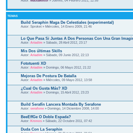
Autor:
Matxakeitor
» Jueves, 04 Febrero 2021, 12:55
TEMAS
Build Seraphin Maga De Celestiales (experimental)
Autor: Sproket » Miércoles, 14 Enero 2009, 21:46
Lo Que Pasa Si Juntas A Dos Personas Con Una Gran Imagi
Autor:
Ariadim
» Sábado, 28 Abril 2012, 23:17
Mis Dos últimas Skills
Autor:
Ariadim
» Sábado, 09 Junio 2012, 22:13
Fototuenti XD
Autor:
Ariadim
» Domingo, 06 Mayo 2012, 21:22
Mejoras De Postura De Batalla
Autor:
Ariadim
» Miércoles, 09 Mayo 2012, 13:58
¿Cual Os Gusta Más? XD
Autor:
Ariadim
» Domingo, 15 Abril 2012, 23:23
Build Serafín Lancera Montada By Serafone
Autor:
serafone
» Domingo, 14 Diciembre 2008, 14:00
BeeEffGe O Doble Espada?
Autor:
Kronos
» Sábado, 22 Octubre 2011, 07:42
Duda Con La Seraphin