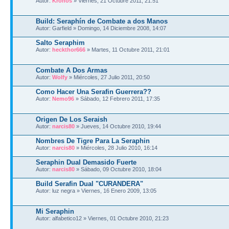
Autor:
Kronos
» Viernes, 21 Octubre 2011, 21:51
Build: Seraphín de Combate a dos Manos
Autor: Garfield » Domingo, 14 Diciembre 2008, 14:07
Salto Seraphim
Autor:
heckthor666
» Martes, 11 Octubre 2011, 21:01
Combate A Dos Armas
Autor:
Wolfy
» Miércoles, 27 Julio 2011, 20:50
Como Hacer Una Serafin Guerrera??
Autor:
Nemo96
» Sábado, 12 Febrero 2011, 17:35
Origen De Los Seraish
Autor:
narcis80
» Jueves, 14 Octubre 2010, 19:44
Nombres De Tigre Para La Seraphin
Autor:
narcis80
» Miércoles, 28 Julio 2010, 16:14
Seraphin Dual Demasido Fuerte
Autor:
narcis80
» Sábado, 09 Octubre 2010, 18:04
Build Serafin Dual "CURANDERA"
Autor: luz negra » Viernes, 16 Enero 2009, 13:05
Mi Seraphin
Autor: alfabetico12 » Viernes, 01 Octubre 2010, 21:23