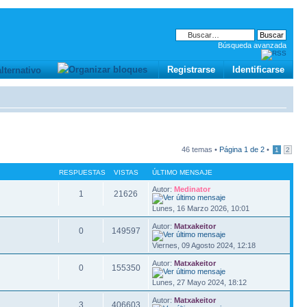
Búsqueda avanzada
Registrarse
Identificarse
46 temas •
Página
1
de
2
•
1
2
RESPUESTAS
VISTAS
ÚLTIMO MENSAJE
Autor:
Medinator
1
21626
Lunes, 16 Marzo 2026, 10:01
Autor:
Matxakeitor
0
149597
Viernes, 09 Agosto 2024, 12:18
Autor:
Matxakeitor
0
155350
Lunes, 27 Mayo 2024, 18:12
Autor:
Matxakeitor
3
406603