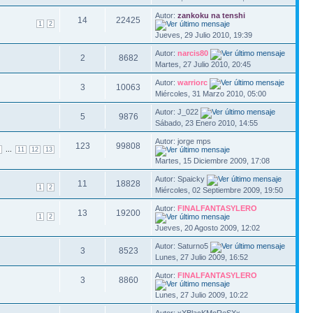
Autor:
zankoku na tenshi
14
22425
1
2
Jueves, 29 Julio 2010, 19:39
Autor:
narcis80
2
8682
Martes, 27 Julio 2010, 20:45
Autor:
warriorc
3
10063
Miércoles, 31 Marzo 2010, 05:00
Autor: J_022
5
9876
Sábado, 23 Enero 2010, 14:55
Autor: jorge mps
123
99808
...
11
12
13
Martes, 15 Diciembre 2009, 17:08
Autor: Spaicky
11
18828
1
2
Miércoles, 02 Septiembre 2009, 19:50
Autor:
FINALFANTASYLERO
13
19200
1
2
Jueves, 20 Agosto 2009, 12:02
Autor: Saturno5
3
8523
Lunes, 27 Julio 2009, 16:52
Autor:
FINALFANTASYLERO
3
8860
Lunes, 27 Julio 2009, 10:22