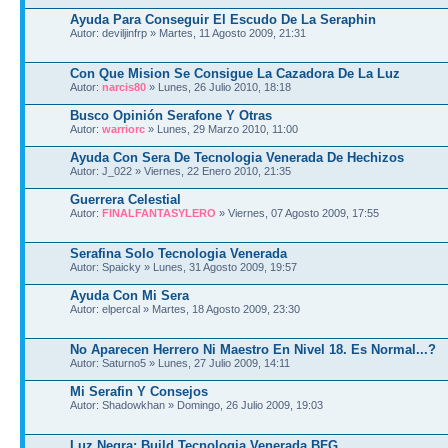
Ayuda Para Conseguir El Escudo De La Seraphin
Autor: deviljinfrp » Martes, 11 Agosto 2009, 21:31
Con Que Mision Se Consigue La Cazadora De La Luz
Autor:
narcis80
» Lunes, 26 Julio 2010, 18:18
Busco Opinión Serafone Y Otras
Autor:
warriorc
» Lunes, 29 Marzo 2010, 11:00
Ayuda Con Sera De Tecnologia Venerada De Hechizos
Autor: J_022 » Viernes, 22 Enero 2010, 21:35
Guerrera Celestial
Autor:
FINALFANTASYLERO
» Viernes, 07 Agosto 2009, 17:55
Serafina Solo Tecnologia Venerada
Autor: Spaicky » Lunes, 31 Agosto 2009, 19:57
Ayuda Con Mi Sera
Autor: elpercal » Martes, 18 Agosto 2009, 23:30
No Aparecen Herrero Ni Maestro En Nivel 18. Es Normal...?
Autor: Saturno5 » Lunes, 27 Julio 2009, 14:11
Mi Serafin Y Consejos
Autor: Shadowkhan » Domingo, 26 Julio 2009, 19:03
Luz Negra: Build Tecnologia Venerada BFG