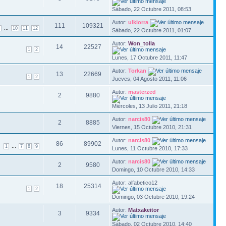
Sábado, 22 Octubre 2011, 08:53
Autor:
ulkiorra
111
109321
...
10
11
12
Sábado, 22 Octubre 2011, 01:07
Autor:
Won_tolla
14
22527
1
2
Lunes, 17 Octubre 2011, 11:47
Autor:
Torkan
13
22669
1
2
Jueves, 04 Agosto 2011, 11:06
Autor:
masterzed
2
9880
Miércoles, 13 Julio 2011, 21:18
Autor:
narcis80
2
8885
Viernes, 15 Octubre 2010, 21:31
Autor:
narcis80
86
89902
...
1
7
8
9
Lunes, 11 Octubre 2010, 17:33
Autor:
narcis80
2
9580
Domingo, 10 Octubre 2010, 14:33
Autor: alfabetico12
18
25314
1
2
Domingo, 03 Octubre 2010, 19:24
Autor:
Matxakeitor
3
9334
Sábado, 02 Octubre 2010, 14:40