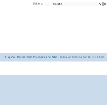
Saltar a:
El Equipo
•
Borrar todas las cookies del Sitio
• Todos los horarios son UTC + 1 hora