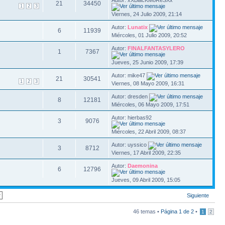
Autor: xXBlacKMoReSXx
21
34450
1
2
3
Viernes, 24 Julio 2009, 21:14
Autor:
Lunatix
6
11939
Miércoles, 01 Julio 2009, 20:52
Autor:
FINALFANTASYLERO
1
7367
Jueves, 25 Junio 2009, 17:39
Autor: mike47
21
30541
1
2
3
Viernes, 08 Mayo 2009, 16:31
Autor: dresden
8
12181
Miércoles, 06 Mayo 2009, 17:51
Autor: hierbas92
3
9076
Miércoles, 22 Abril 2009, 08:37
Autor: uyssico
3
8712
Viernes, 17 Abril 2009, 22:35
Autor:
Daemonina
6
12796
Jueves, 09 Abril 2009, 15:05
Siguiente
46 temas •
Página
1
de
2
•
1
2