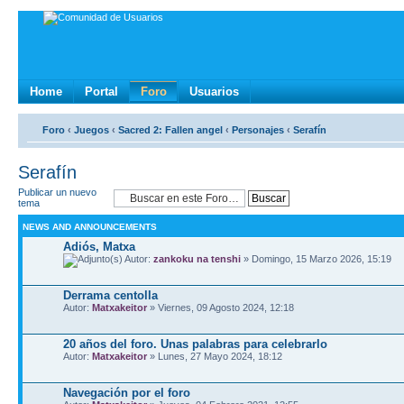
Home
Portal
Foro
Usuarios
Foro
‹
Juegos
‹
Sacred 2: Fallen angel
‹
Personajes
‹
Serafín
Serafín
Publicar un nuevo
tema
NEWS AND ANNOUNCEMENTS
Adiós, Matxa
Autor:
zankoku na tenshi
» Domingo, 15 Marzo 2026, 15:19
Derrama centolla
Autor:
Matxakeitor
» Viernes, 09 Agosto 2024, 12:18
20 años del foro. Unas palabras para celebrarlo
Autor:
Matxakeitor
» Lunes, 27 Mayo 2024, 18:12
Navegación por el foro