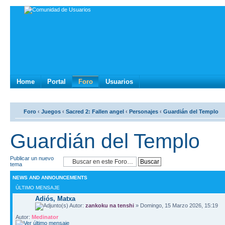
Home
Portal
Foro
Usuarios
Foro
‹
Juegos
‹
Sacred 2: Fallen angel
‹
Personajes
‹
Guardián del Templo
Guardián del Templo
Publicar un nuevo
tema
NEWS AND ANNOUNCEMENTS
ÚLTIMO MENSAJE
Adiós, Matxa
Autor:
zankoku na tenshi
» Domingo, 15 Marzo 2026, 15:19
Autor:
Medinator