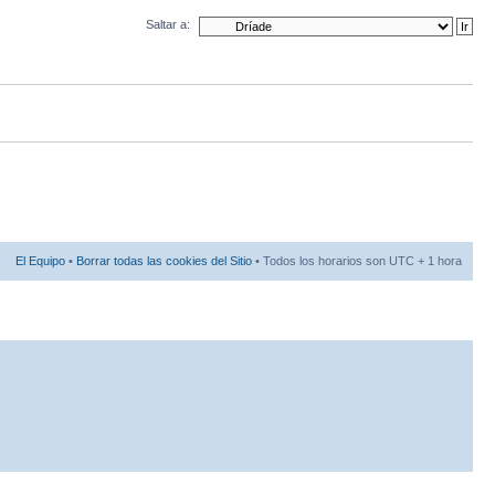
Saltar a:
El Equipo
•
Borrar todas las cookies del Sitio
• Todos los horarios son UTC + 1 hora