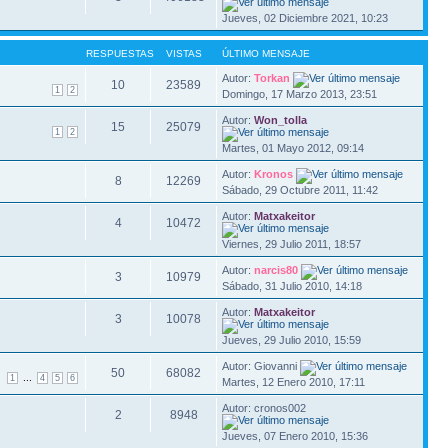
Jueves, 02 Diciembre 2021, 10:23
RESPUESTAS
VISTAS
ÚLTIMO MENSAJE
Autor:
Torkan
10
23589
1
2
Domingo, 17 Marzo 2013, 23:51
Autor:
Won_tolla
15
25079
1
2
Martes, 01 Mayo 2012, 09:14
Autor:
Kronos
8
12269
Sábado, 29 Octubre 2011, 11:42
Autor:
Matxakeitor
4
10472
Viernes, 29 Julio 2011, 18:57
Autor:
narcis80
3
10979
Sábado, 31 Julio 2010, 14:18
Autor:
Matxakeitor
3
10078
Jueves, 29 Julio 2010, 15:59
Autor: Giovanni
50
68082
...
1
4
5
6
Martes, 12 Enero 2010, 17:11
Autor: cronos002
2
8948
Jueves, 07 Enero 2010, 15:36