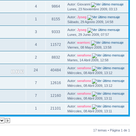
Autor: Giovanni
4
9864
Lunes, 23 Noviembre 2009, 03:13
Autor:
Jyseg
1
8155
Sábado, 29 Agosto 2009, 14:58
Autor:
Jyseg
3
9333
Lunes, 29 Junio 2009, 07:57
Autor:
warriorc
4
11572
Viernes, 08 Mayo 2009, 13:58
Autor:
serafone
2
8832
Martes, 14 Abril 2009, 12:58
Autor:
serafone
24
40484
1
2
3
Miércoles, 08 Abril 2009, 13:12
Autor:
serafone
7
12616
Miércoles, 08 Abril 2009, 13:12
Autor:
serafone
7
12160
Miércoles, 08 Abril 2009, 13:11
Autor:
serafone
1
21101
Miércoles, 08 Abril 2009, 13:11
17 temas • Página
1
de
1