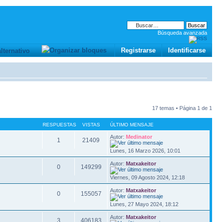
Búsqueda avanzada
Registrarse
Identificarse
17 temas • Página
1
de
1
RESPUESTAS
VISTAS
ÚLTIMO MENSAJE
Autor:
Medinator
1
21409
Lunes, 16 Marzo 2026, 10:01
Autor:
Matxakeitor
0
149299
Viernes, 09 Agosto 2024, 12:18
Autor:
Matxakeitor
0
155057
Lunes, 27 Mayo 2024, 18:12
Autor:
Matxakeitor
3
406183