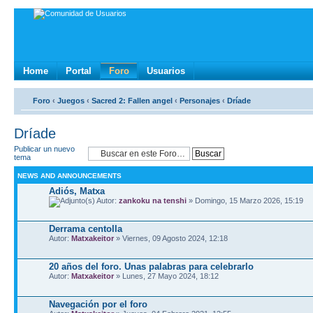
Home
Portal
Foro
Usuarios
Foro
‹
Juegos
‹
Sacred 2: Fallen angel
‹
Personajes
‹
Dríade
Dríade
Publicar un nuevo
tema
NEWS AND ANNOUNCEMENTS
Adiós, Matxa
Autor:
zankoku na tenshi
» Domingo, 15 Marzo 2026, 15:19
Derrama centolla
Autor:
Matxakeitor
» Viernes, 09 Agosto 2024, 12:18
20 años del foro. Unas palabras para celebrarlo
Autor:
Matxakeitor
» Lunes, 27 Mayo 2024, 18:12
Navegación por el foro