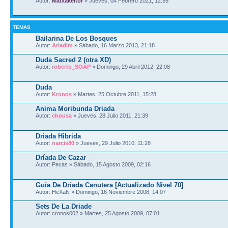
Autor:
Matxakeitor
» Jueves, 04 Febrero 2021, 12:55
TEMAS
Bailarina De Los Bosques
Autor:
Ariadim
» Sábado, 16 Marzo 2013, 21:18
Duda Sacred 2 (otra XD)
Autor:
roberto_SOAP
» Domingo, 29 Abril 2012, 22:08
Duda
Autor:
Kronos
» Martes, 25 Octubre 2011, 15:28
Anima Moribunda Driada
Autor:
chousa
» Jueves, 28 Julio 2011, 21:39
Driada Hibrida
Autor:
narcis80
» Jueves, 29 Julio 2010, 11:28
Dríada De Cazar
Autor: Pecas » Sábado, 15 Agosto 2009, 02:16
Guía De Dríada Canutera [Actualizado Nivel 70]
Autor: HeXaN » Domingo, 16 Noviembre 2008, 14:07
Sets De La Driade
Autor: cronos002 » Martes, 25 Agosto 2009, 07:01