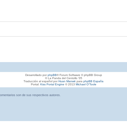
Desarrollado por
phpBB
® Forum Software © phpBB Group
© La Panda del Centollo '05
Traducción al español por
Huan Manwë
para
phpBB España
Portal:
Kiss Portal Engine
© 2013
Michael O'Toole
omentarios son de sus respectivos autores.