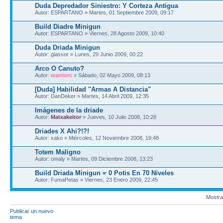
Duda Depredador Siniestro: Y Corteza Antigua
Autor: ESPARTANO » Martes, 01 Septiembre 2009, 09:17
Build Diadre Minigun
Autor: ESPARTANO » Viernes, 28 Agosto 2009, 10:40
Duda Driada Minigun
Autor: glassor » Lunes, 29 Junio 2009, 00:22
Arco O Canuto?
Autor:
warriorc
» Sábado, 02 Mayo 2009, 08:13
[Duda] Habilidad "Armas A Distancia"
Autor: DanDeker » Martes, 14 Abril 2009, 12:35
Imágenes de la driade
Autor:
Matxakeitor
» Jueves, 10 Julio 2008, 10:28
Driades X Ahi?!?!
Autor: xako » Miércoles, 12 Noviembre 2008, 19:48
Totem Maligno
Autor: omaly » Martes, 09 Diciembre 2008, 13:23
Build Driada Minigun = 0 Potis En 70 Niveles
Autor: FumaPetas » Viernes, 23 Enero 2009, 22:45
Mostra
Publicar un nuevo
tema