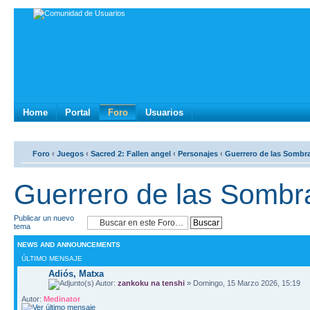
Home
Portal
Foro
Usuarios
Foro
‹
Juegos
‹
Sacred 2: Fallen angel
‹
Personajes
‹
Guerrero de las Sombr
Guerrero de las Sombr
Publicar un nuevo
tema
NEWS AND ANNOUNCEMENTS
ÚLTIMO MENSAJE
Adiós, Matxa
Autor:
zankoku na tenshi
» Domingo, 15 Marzo 2026, 15:19
Autor:
Medinator