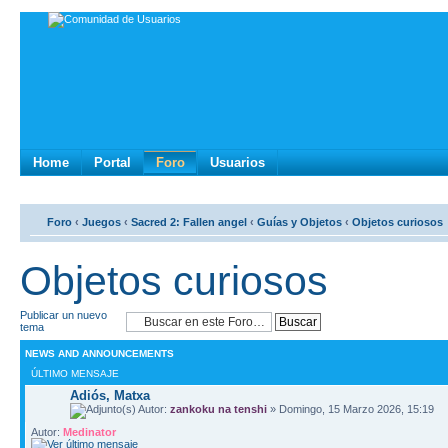
Home
Portal
Foro
Usuarios
Foro
‹
Juegos
‹
Sacred 2: Fallen angel
‹
Guías y Objetos
‹
Objetos curiosos
Objetos curiosos
Publicar un nuevo
tema
NEWS AND ANNOUNCEMENTS
ÚLTIMO MENSAJE
Adiós, Matxa
Autor:
zankoku na tenshi
» Domingo, 15 Marzo 2026, 15:19
Autor:
Medinator