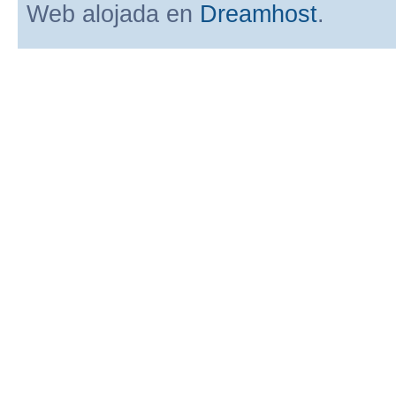
Web alojada en
Dreamhost
.