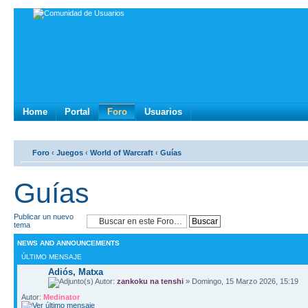
Home
Portal
Foro
Usuarios
Foro
‹
Juegos
‹
World of Warcraft
‹
Guías
Guías
Publicar un nuevo
tema
NEWS AND ANNOUNCEMENTS
ÚLTIMO MENSAJE
Adiós, Matxa
Autor:
zankoku na tenshi
» Domingo, 15 Marzo 2026, 15:19
Autor:
Medinator