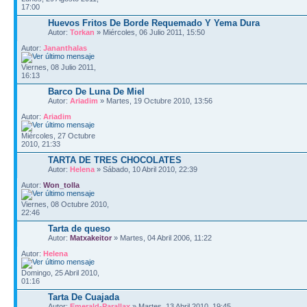
17:00
Huevos Fritos De Borde Requemado Y Yema Dura
Autor:
Torkan
» Miércoles, 06 Julio 2011, 15:50
Autor:
Jananthalas
Viernes, 08 Julio 2011,
16:13
Barco De Luna De Miel
Autor:
Ariadim
» Martes, 19 Octubre 2010, 13:56
Autor:
Ariadim
Miércoles, 27 Octubre
2010, 21:33
TARTA DE TRES CHOCOLATES
Autor:
Helena
» Sábado, 10 Abril 2010, 22:39
Autor:
Won_tolla
Viernes, 08 Octubre 2010,
22:46
Tarta de queso
Autor:
Matxakeitor
» Martes, 04 Abril 2006, 11:22
Autor:
Helena
Domingo, 25 Abril 2010,
01:16
Tarta De Cuajada
Autor:
Emerald-Parallax
» Martes, 13 Abril 2010, 19:45