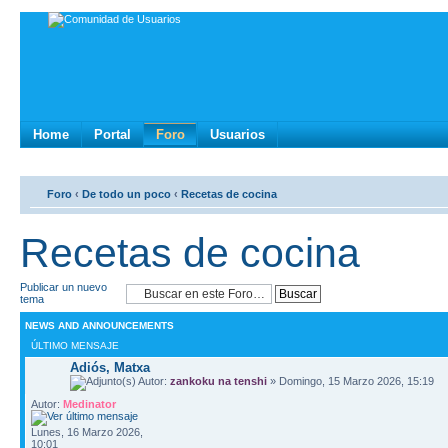
Home
Portal
Foro
Usuarios
Foro
‹
De todo un poco
‹
Recetas de cocina
Recetas de cocina
Publicar un nuevo
tema
NEWS AND ANNOUNCEMENTS
ÚLTIMO MENSAJE
Adiós, Matxa
Autor:
zankoku na tenshi
» Domingo, 15 Marzo 2026, 15:19
Autor:
Medinator
Lunes, 16 Marzo 2026,
10:01