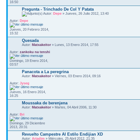
16:50
Pregunta - Trinchado De Col Y Patata
Autor:
Depe
» Jueves, 26 Julio 2012, 13:40
Autor:
Depe
Jueves, 20 Febrero 2014,
15:32
Quesada
Autor:
Matxakeitor
» Lunes, 13 Enero 2014, 17:55
Autor:
zankoku na tenshi
Domingo, 19 Enero 2014,
03:57
Panacota a La peregrina
Autor:
Matxakeitor
» Viernes, 03 Enero 2014, 09:16
Autor:
Jyseg
Jueves, 16 Enero 2014,
16:25
Moussaka de berenjena
Autor:
Matxakeitor
» Martes, 04 Abril 2006, 11:30
Autor:
Bri
Domingo, 29 Diciembre
2013, 20:31
Revuelto Campestre Al Estilo Endijian XD
Autor:
Ariadim
» Miércoles, 25 Abril 2012, 21:35