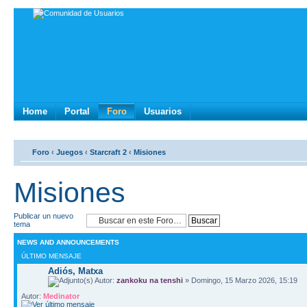
Home
Portal
Foro
Usuarios
Foro
‹
Juegos
‹
Starcraft 2
‹
Misiones
Misiones
Publicar un nuevo
tema
NEWS AND ANNOUNCEMENTS
ÚLTIMO MENSAJE
Adiós, Matxa
Autor:
zankoku na tenshi
» Domingo, 15 Marzo 2026, 15:19
Autor:
Medinator