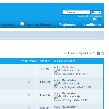
Búsqueda avanzada
Registrarse
Identificarse
59 temas •
Página
1
de
2
•
1
2
RESPUESTAS
VISTAS
ÚLTIMO MENSAJE
Autor:
Medinator
1
21366
Lunes, 16 Marzo 2026, 10:01
Autor:
Matxakeitor
0
149239
Viernes, 09 Agosto 2024, 12:18
Autor:
Matxakeitor
0
154986
Lunes, 27 Mayo 2024, 18:12
Autor:
Matxakeitor
3
406041