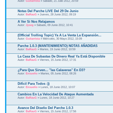
Autor:
Guitarrista
» Sábado, 21 Julio 2012, 20:59
Notas Del Parche LIVE Del 29 De Junio
Autor:
BaRauG
» Jueves, 28 Junio 2012, 09:19
A Ver Si Nos Relajamos
Autor:
Jyseg
» Sábado, 09 Junio 2012, 10:41
(Official Trolling Topic) Ya A La Venta La Expansión...
Autor:
Guitarrista
» Miércoles, 30 Mayo 2012, 15:09
Parche 1.0.3 (MANTENIMIENTO) NOTAS AÑADIDAS
Autor:
BaRauG
» Martes, 19 Junio 2012, 10:59
La Casa De Subastas De Dinero Real Ya Está Disponible
Autor:
BaRauG
» Viernes, 15 Junio 2012, 17:31
¿Para Que Sirven... "las Calaveras" En D3?
Autor:
Ensueño
» Martes, 05 Junio 2012, 08:26
Difícil Para Todos :))
Autor:
Ensueño
» Lunes, 18 Junio 2012, 10:07
Cambios En La Velocidad De Ataque Aumentada
Autor:
BaRauG
» Lunes, 18 Junio 2012, 10:27
Avance Del Diseño Del Parche 1.0.3
Autor:
BaRauG
» Viernes, 15 Junio 2012, 17:56