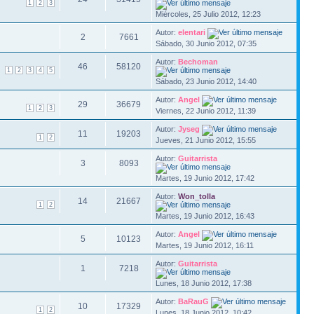
1
2
3
Miércoles, 25 Julio 2012, 12:23
Autor:
elentari
2
7661
Sábado, 30 Junio 2012, 07:35
Autor:
Bechoman
46
58120
1
2
3
4
5
Sábado, 23 Junio 2012, 14:40
Autor:
Angel
29
36679
1
2
3
Viernes, 22 Junio 2012, 11:39
Autor:
Jyseg
11
19203
1
2
Jueves, 21 Junio 2012, 15:55
Autor:
Guitarrista
3
8093
Martes, 19 Junio 2012, 17:42
Autor:
Won_tolla
14
21667
1
2
Martes, 19 Junio 2012, 16:43
Autor:
Angel
5
10123
Martes, 19 Junio 2012, 16:11
Autor:
Guitarrista
1
7218
Lunes, 18 Junio 2012, 17:38
Autor:
BaRauG
10
17329
1
2
Lunes, 18 Junio 2012, 10:42