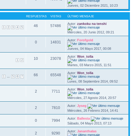
Jueves, 02 Diciembre 2021, 10:23
RESPUESTAS
VISTAS
ÚLTIMO MENSAJE
Autor:
zankoku na tenshi
46
57486
1
2
3
4
5
Miércoles, 20 Junio 2012, 09:21
Autor:
Forofgold
0
14831
Jueves, 04 Mayo 2017, 00:08
Autor:
Won_tolla
10
23078
1
2
Martes, 03 Marzo 2015, 11:51
Autor:
Won_tolla
66
65548
...
1
5
6
7
Lunes, 08 Septiembre 2014, 09:52
Autor:
Won_tolla
2
7711
Miércoles, 27 Agosto 2014, 20:57
Autor:
Jyseg
2
7810
Miércoles, 26 Febrero 2014, 14:41
Autor:
Ballesta
0
7994
Sábado, 04 Mayo 2013, 07:13
Autor:
Jananthalas
2
9290