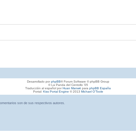
Desarrollado por
phpBB
® Forum Software © phpBB Group
© La Panda del Centollo '05
Traducción al español por
Huan Manwë
para
phpBB España
Portal:
Kiss Portal Engine
© 2013
Michael O'Toole
omentarios son de sus respectivos autores.