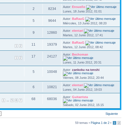
Autor:
Ensueño
2
8234
Lunes, 18 Junio 2012, 01:01
Autor:
BaRauG
5
9644
Miércoles, 13 Junio 2012, 08:20
Autor:
elentari
9
12860
Martes, 12 Junio 2012, 17:41
Autor:
BaRauG
11
19379
1
2
Martes, 12 Junio 2012, 08:42
Autor:
Bechoman
17
24127
1
2
Lunes, 11 Junio 2012, 20:31
Autor:
zankoku na tenshi
5
10048
Viernes, 08 Junio 2012, 20:44
Autor:
elentari
6
10821
Lunes, 04 Junio 2012, 19:03
Autor:
Guitarrista
68
68036
...
1
5
6
7
Sábado, 02 Junio 2012, 15:15
Siguiente
59 temas •
Página
1
de
2
•
1
2