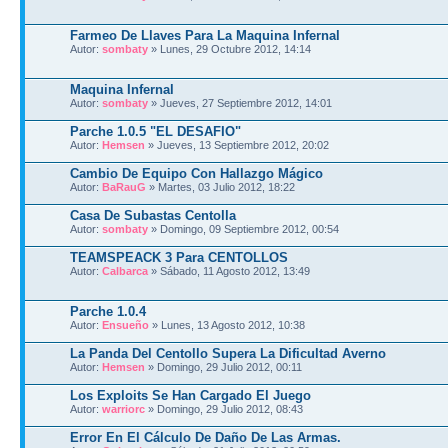
Farmeo De Llaves Para La Maquina Infernal
Autor:
sombaty
» Lunes, 29 Octubre 2012, 14:14
Maquina Infernal
Autor:
sombaty
» Jueves, 27 Septiembre 2012, 14:01
Parche 1.0.5 "EL DESAFIO"
Autor:
Hemsen
» Jueves, 13 Septiembre 2012, 20:02
Cambio De Equipo Con Hallazgo Mágico
Autor:
BaRauG
» Martes, 03 Julio 2012, 18:22
Casa De Subastas Centolla
Autor:
sombaty
» Domingo, 09 Septiembre 2012, 00:54
TEAMSPEACK 3 Para CENTOLLOS
Autor:
Calbarca
» Sábado, 11 Agosto 2012, 13:49
Parche 1.0.4
Autor:
Ensueño
» Lunes, 13 Agosto 2012, 10:38
La Panda Del Centollo Supera La Dificultad Averno
Autor:
Hemsen
» Domingo, 29 Julio 2012, 00:11
Los Exploits Se Han Cargado El Juego
Autor:
warriorc
» Domingo, 29 Julio 2012, 08:43
Error En El Cálculo De Daño De Las Armas.