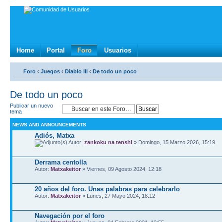
Home
Portal
Foro
Usuarios
Foro
‹
Juegos
‹
Diablo III
‹
De todo un poco
De todo un poco
Publicar un nuevo
tema
NEWS AND ANNOUNCEMENTS
Adiós, Matxa
Autor:
zankoku na tenshi
» Domingo, 15 Marzo 2026, 15:19
Derrama centolla
Autor:
Matxakeitor
» Viernes, 09 Agosto 2024, 12:18
20 años del foro. Unas palabras para celebrarlo
Autor:
Matxakeitor
» Lunes, 27 Mayo 2024, 18:12
Navegación por el foro