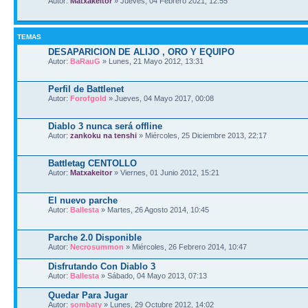
Autor:
Matxakeitor
» Jueves, 04 Febrero 2021, 12:55
TEMAS
DESAPARICION DE ALIJO , ORO Y EQUIPO
Autor:
BaRauG
» Lunes, 21 Mayo 2012, 13:31
Perfil de Battlenet
Autor:
Forofgold
» Jueves, 04 Mayo 2017, 00:08
Diablo 3 nunca será offline
Autor:
zankoku na tenshi
» Miércoles, 25 Diciembre 2013, 22:17
Battletag CENTOLLO
Autor:
Matxakeitor
» Viernes, 01 Junio 2012, 15:21
El nuevo parche
Autor:
Ballesta
» Martes, 26 Agosto 2014, 10:45
Parche 2.0 Disponible
Autor:
Necrosummon
» Miércoles, 26 Febrero 2014, 10:47
Disfrutando Con Diablo 3
Autor:
Ballesta
» Sábado, 04 Mayo 2013, 07:13
Quedar Para Jugar
Autor:
sombaty
» Lunes, 29 Octubre 2012, 14:02