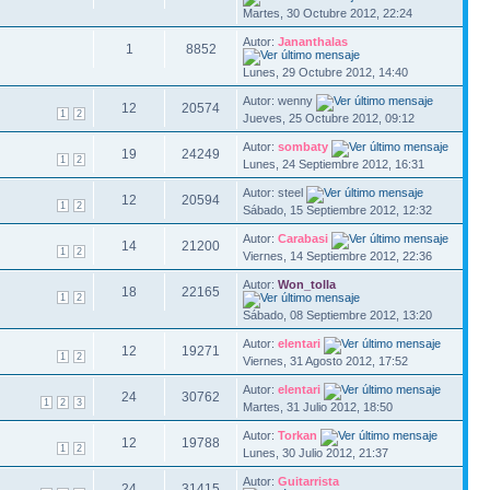
Martes, 30 Octubre 2012, 22:24
Autor:
Jananthalas
1
8852
Lunes, 29 Octubre 2012, 14:40
Autor: wenny
12
20574
1
2
Jueves, 25 Octubre 2012, 09:12
Autor:
sombaty
19
24249
1
2
Lunes, 24 Septiembre 2012, 16:31
Autor: steel
12
20594
1
2
Sábado, 15 Septiembre 2012, 12:32
Autor:
Carabasi
14
21200
1
2
Viernes, 14 Septiembre 2012, 22:36
Autor:
Won_tolla
18
22165
1
2
Sábado, 08 Septiembre 2012, 13:20
Autor:
elentari
12
19271
1
2
Viernes, 31 Agosto 2012, 17:52
Autor:
elentari
24
30762
1
2
3
Martes, 31 Julio 2012, 18:50
Autor:
Torkan
12
19788
1
2
Lunes, 30 Julio 2012, 21:37
Autor:
Guitarrista
24
31415