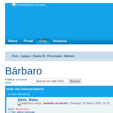
Home
Portal
Foro
Usuarios
Foro
‹
Juegos
‹
Diablo III
‹
Personajes
‹
Bárbaro
Bárbaro
Publicar un nuevo
tema
NEWS AND ANNOUNCEMENTS
ÚLTIMO MENSAJE
Adiós, Matxa
Autor:
zankoku na tenshi
» Domingo, 15 Marzo 2026, 15:19
Autor:
Medinator