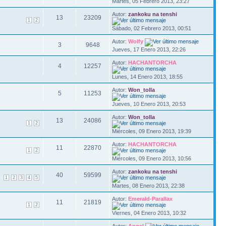
Martes, 05 Febrero 2013, 23:27
Autor:
zankoku na tenshi
13
23209
1
2
Sábado, 02 Febrero 2013, 00:51
Autor:
Wolfy
3
9648
Jueves, 17 Enero 2013, 22:26
Autor:
HACHANTORCHA
4
12257
Lunes, 14 Enero 2013, 18:55
Autor:
Won_tolla
5
11253
Jueves, 10 Enero 2013, 20:53
Autor:
Won_tolla
13
24086
1
2
Miércoles, 09 Enero 2013, 19:39
Autor:
HACHANTORCHA
11
22870
1
2
Miércoles, 09 Enero 2013, 10:56
Autor:
zankoku na tenshi
40
59599
1
2
3
4
5
Martes, 08 Enero 2013, 22:38
Autor:
Emerald-Parallax
11
21819
1
2
Viernes, 04 Enero 2013, 10:32