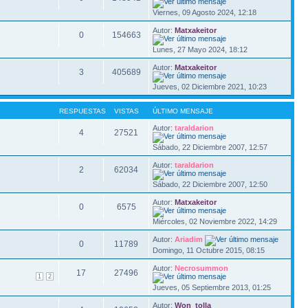
Viernes, 09 Agosto 2024, 12:18
Autor:
Matxakeitor
0
154663
Lunes, 27 Mayo 2024, 18:12
Autor:
Matxakeitor
3
405689
Jueves, 02 Diciembre 2021, 10:23
RESPUESTAS
VISTAS
ÚLTIMO MENSAJE
Autor:
taraldarion
4
27521
Sábado, 22 Diciembre 2007, 12:57
Autor:
taraldarion
2
62034
Sábado, 22 Diciembre 2007, 12:50
Autor:
Matxakeitor
0
6575
Miércoles, 02 Noviembre 2022, 14:29
Autor:
Ariadim
0
11789
Domingo, 11 Octubre 2015, 08:15
Autor:
Necrosummon
17
27496
1
2
Jueves, 05 Septiembre 2013, 01:25
Autor:
Won_tolla