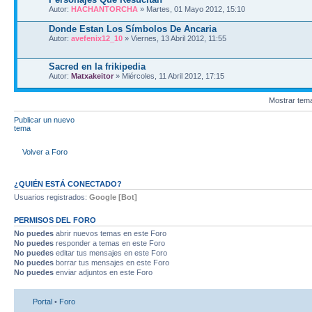
Autor:
HACHANTORCHA
» Martes, 01 Mayo 2012, 15:10
Donde Estan Los Símbolos De Ancaria
Autor:
avefenix12_10
» Viernes, 13 Abril 2012, 11:55
Sacred en la frikipedia
Autor:
Matxakeitor
» Miércoles, 11 Abril 2012, 17:15
Mostrar tem
Publicar un nuevo
tema
Volver a Foro
¿QUIÉN ESTÁ CONECTADO?
Usuarios registrados:
Google [Bot]
PERMISOS DEL FORO
No puedes
abrir nuevos temas en este Foro
No puedes
responder a temas en este Foro
No puedes
editar tus mensajes en este Foro
No puedes
borrar tus mensajes en este Foro
No puedes
enviar adjuntos en este Foro
Portal
•
Foro