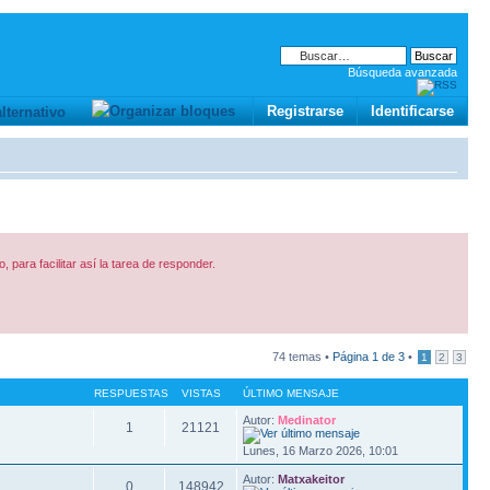
Búsqueda avanzada
Registrarse
Identificarse
o, para facilitar así­ la tarea de responder.
74 temas •
Página
1
de
3
•
1
2
3
RESPUESTAS
VISTAS
ÚLTIMO MENSAJE
Autor:
Medinator
1
21121
Lunes, 16 Marzo 2026, 10:01
Autor:
Matxakeitor
0
148942