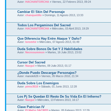
Autor:
HACHANTORCHA
» Viernes, 22 Febrero 2013, 09:24
Cambiar El Skin Del Personaje
Autor:
chanquetillo
» Domingo, 11 Agosto 2013, 13:33
Todos Los Pergaminos Del Sacred
Autor:
HACHANTORCHA
» Miércoles, 03 Abril 2013, 19:29
Que Diferencia Hay Entre Ataque Y Daño?
Autor:
loromhir
» Miércoles, 07 Agosto 2013, 01:49
Duda Sobre Bonos De Set Y 2 Habilidades
Autor:
Necrosummon
» Martes, 16 Julio 2013, 23:02
Cursor Del Sacred
Autor:
Nazgul
» Martes, 09 Julio 2013, 01:17
¿Donde Puedo Descargar Personajes?
Autor: manolo626 » Viernes, 05 Marzo 2010, 21:34
Duda Sobre Los Enemigos
Autor:
pinto3510
» Sábado, 01 Junio 2013, 12:28
Los Pj Se Quedan El Resto De Su Vida En El Infierno?
Autor:
Nazgul
» Miércoles, 13 Febrero 2013, 16:17
Clave Patrician IV
Autor:
El MaGo SACRED
» Martes, 05 Febrero 2013, 12:29