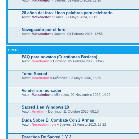
Autor:
Matxakeitor
» Viernes, 09 Agosto 2024, 12:18
20 años del foro. Unas palabras para celebrarlo
Autor:
Matxakeitor
» Lunes, 27 Mayo 2024, 18:12
Navegación por el foro
Autor:
Matxakeitor
» Jueves, 04 Febrero 2021, 12:55
TEMAS
FAQ para novatos (Cuestiones Básicas)
Autor:
taraldarion
» Domingo, 05 Febrero 2006, 13:45
Tomo Sacred
Autor:
taraldarion
» Miércoles, 03 Mayo 2006, 15:50
Vender sin mercader
Autor:
Matxakeitor
» Miércoles, 02 Noviembre 2022, 14:29
Sacred 1 en Windows 10
Autor:
Ariadim
» Domingo, 11 Octubre 2015, 08:15
Duda Sobre El Combate Con 2 Armas
Autor:
Necrosummon
» Jueves, 29 Agosto 2013, 17:22
Derechos De Sacred 1 Y 2