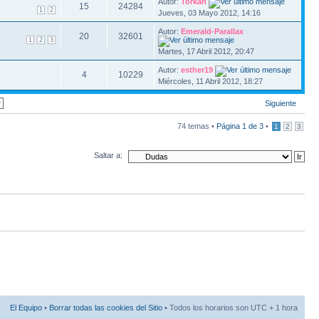
Autor:
Torkan
15
24284
1
2
Jueves, 03 Mayo 2012, 14:16
Autor:
Emerald-Parallax
20
32601
1
2
3
Martes, 17 Abril 2012, 20:47
Autor:
esther19
4
10229
Miércoles, 11 Abril 2012, 18:27
Siguiente
74 temas •
Página
1
de
3
•
1
2
3
Saltar a:
El Equipo
•
Borrar todas las cookies del Sitio
• Todos los horarios son UTC + 1 hora