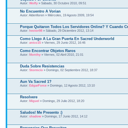
Autor:
Wolfy
» Sábado, 30 Octubre 2010, 09:51
No Encuentro A Vorian
Autor: Aldenfioren » Miércoles, 19 Agosto 2009, 19:54
Porque Quitaron Todos Los Servidores Online? Y Cuando Cr
Autor:
hector98
» Sábado, 29 Diciembre 2012, 13:14
Como Llego A La Gran Puerta En Sacred Underworld
Autor:
anico15
» Viernes, 29 Junio 2012, 16:46
Como Encontrar Objetos Raros
Autor:
Monthy
» Viernes, 02 Abril 2010, 21:01
Duda Sobre Resistencias
Autor:
Stormcio
» Domingo, 02 Septiembre 2012, 18:37
Aun Va Sacred 1?
Autor:
EdgarForce
» Domingo, 12 Agosto 2012, 13:10
Resolvere
Autor:
Miguel
» Domingo, 29 Julio 2012, 18:20
Saludos! Me Presento :)
Autor:
shadow
» Domingo, 17 Junio 2012, 14:12
Personajes Que Resucitan