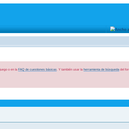
juego o en la
FAQ de cuestiones básicas
. Y también usar la
herramienta de búsqueda
del for