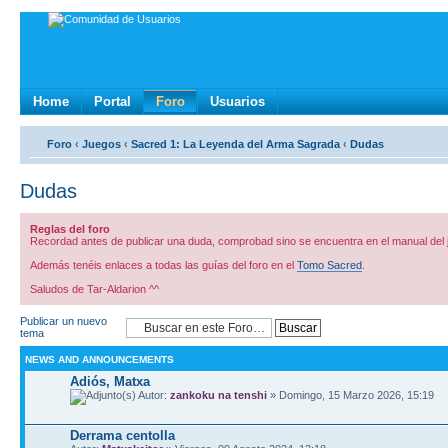
Home
Portal
Foro
Usuarios
Foro
‹
Juegos
‹
Sacred 1: La Leyenda del Arma Sagrada
‹
Dudas
Dudas
Reglas del foro
Recordad antes de publicar una duda, comprobad sino se encuentra en el manual del 
Además tenéis enlaces a todas las guías del foro en el
Tomo Sacred
.
Saludos de Tar-Aldarion ^^
Publicar un nuevo
tema
NEWS AND ANNOUNCEMENTS
Adiós, Matxa
Autor:
zankoku na tenshi
» Domingo, 15 Marzo 2026, 15:19
Derrama centolla