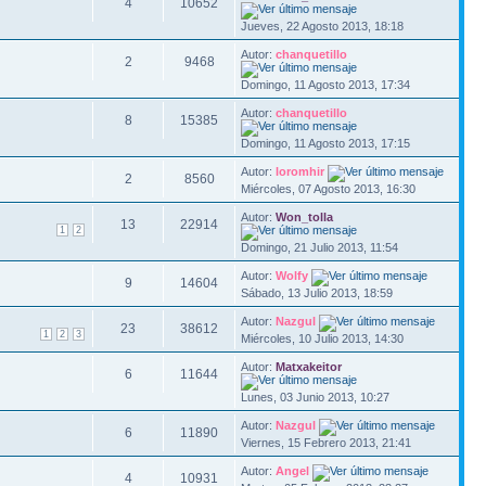
4
10652
Jueves, 22 Agosto 2013, 18:18
Autor:
chanquetillo
2
9468
Domingo, 11 Agosto 2013, 17:34
Autor:
chanquetillo
8
15385
Domingo, 11 Agosto 2013, 17:15
Autor:
loromhir
2
8560
Miércoles, 07 Agosto 2013, 16:30
Autor:
Won_tolla
13
22914
1
2
Domingo, 21 Julio 2013, 11:54
Autor:
Wolfy
9
14604
Sábado, 13 Julio 2013, 18:59
Autor:
Nazgul
23
38612
1
2
3
Miércoles, 10 Julio 2013, 14:30
Autor:
Matxakeitor
6
11644
Lunes, 03 Junio 2013, 10:27
Autor:
Nazgul
6
11890
Viernes, 15 Febrero 2013, 21:41
Autor:
Angel
4
10931