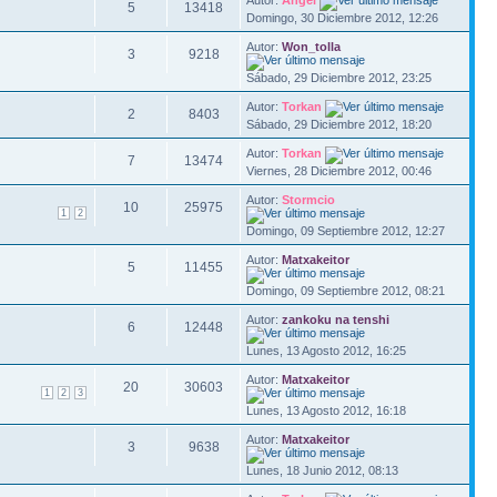
Autor:
Angel
5
13418
Domingo, 30 Diciembre 2012, 12:26
Autor:
Won_tolla
3
9218
Sábado, 29 Diciembre 2012, 23:25
Autor:
Torkan
2
8403
Sábado, 29 Diciembre 2012, 18:20
Autor:
Torkan
7
13474
Viernes, 28 Diciembre 2012, 00:46
Autor:
Stormcio
10
25975
1
2
Domingo, 09 Septiembre 2012, 12:27
Autor:
Matxakeitor
5
11455
Domingo, 09 Septiembre 2012, 08:21
Autor:
zankoku na tenshi
6
12448
Lunes, 13 Agosto 2012, 16:25
Autor:
Matxakeitor
20
30603
1
2
3
Lunes, 13 Agosto 2012, 16:18
Autor:
Matxakeitor
3
9638
Lunes, 18 Junio 2012, 08:13