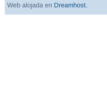
Web alojada en
Dreamhost
.