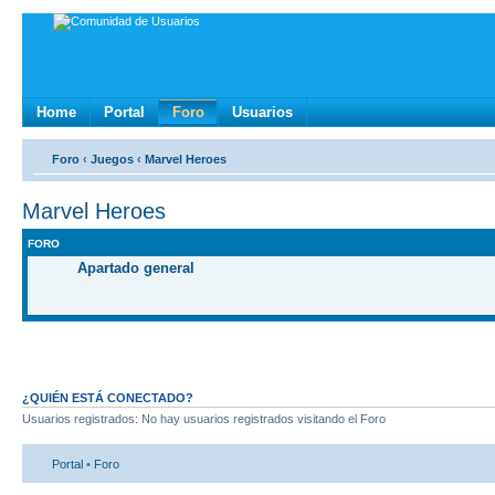
Home
Portal
Foro
Usuarios
Foro
‹
Juegos
‹
Marvel Heroes
Marvel Heroes
FORO
Apartado general
¿QUIÉN ESTÁ CONECTADO?
Usuarios registrados: No hay usuarios registrados visitando el Foro
Portal
•
Foro