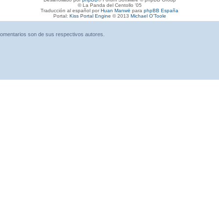
© La Panda del Centollo '05
Traducción al español por
Huan Manwë
para
phpBB España
Portal:
Kiss Portal Engine
© 2013
Michael O'Toole
omentarios son de sus respectivos autores.