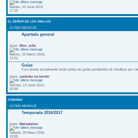
Martes, 10 Junio 2014,
17:18
EL SEÑOR DE LOS ANILLOS
ÚLTIMO MENSAJE
Apartado general
Autor:
Won_tolla
Martes, 22 Marzo 2016,
13:31
Guías
Foro donde actualmente están todas las guías pendientes de clasificar por ca
Autor:
zankoku na tenshi
Viernes, 13 Junio 2014,
20:58
COMUNIO
ÚLTIMO MENSAJE
Temporada 2016/2017
Autor:
Matxakeitor
Sábado, 28 Mayo 2016,
10:00