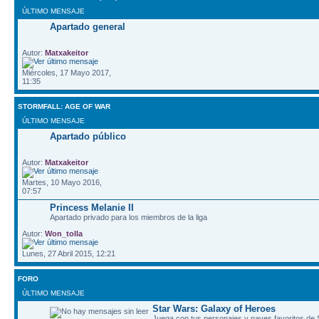
ÚLTIMO MENSAJE
Apartado general
Autor:
Matxakeitor
Miércoles, 17 Mayo 2017,
11:35
STORMFALL: AGE OF WAR
ÚLTIMO MENSAJE
Apartado público
Autor:
Matxakeitor
Martes, 10 Mayo 2016,
07:57
Princess Melanie II
Apartado privado para los miembros de la liga
Autor:
Won_tolla
Lunes, 27 Abril 2015, 12:21
FORO
ÚLTIMO MENSAJE
Star Wars: Galaxy of Heroes
Juega con tus personajes y naves favoritos de