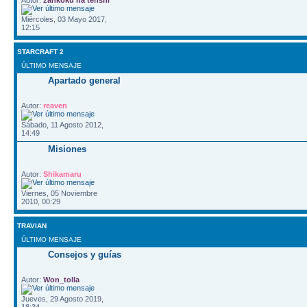
Miércoles, 03 Mayo 2017,
12:15
STARCRAFT 2
ÚLTIMO MENSAJE
Apartado general
Autor:
reaven
Sábado, 11 Agosto 2012,
14:49
Misiones
Autor:
Shikamaru
Viernes, 05 Noviembre
2010, 00:29
TRAVIAN
ÚLTIMO MENSAJE
Consejos y guías
Autor:
Won_tolla
Jueves, 29 Agosto 2019,
18:34