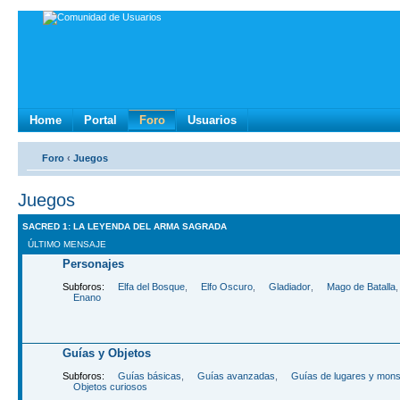
Home
Portal
Foro
Usuarios
Foro
‹
Juegos
Juegos
SACRED 1: LA LEYENDA DEL ARMA SAGRADA
ÚLTIMO MENSAJE
Personajes
Subforos:
Elfa del Bosque
,
Elfo Oscuro
,
Gladiador
,
Mago de Batalla
Enano
Guí­as y Objetos
Subforos:
Guí­as básicas
,
Guí­as avanzadas
,
Guí­as de lugares y mon
Objetos curiosos