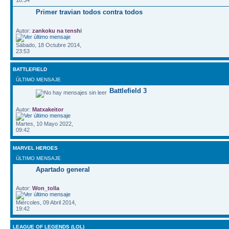
Primer travian todos contra todos
Autor:
zankoku na tenshi
Sábado, 18 Octubre 2014,
23:53
BATTLEFIELD
ÚLTIMO MENSAJE
Battlefield 3
Autor:
Matxakeitor
Martes, 10 Mayo 2022,
09:42
MARVEL HEROES
ÚLTIMO MENSAJE
Apartado general
Autor:
Won_tolla
Miércoles, 09 Abril 2014,
19:42
LEAGUE OF LEGENDS (LOL)