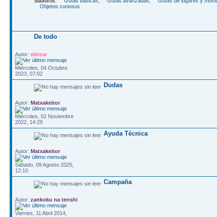
Subforos:
Guí­as básicas
,
Guí­as avanzadas
,
Guí­as de lugares y mon
Objetos curiosos
De todo
Autor:
eleizar
Miércoles, 04 Octubre
2023, 07:02
Dudas
Autor:
Matxakeitor
Miércoles, 02 Noviembre
2022, 14:29
Ayuda Técnica
Autor:
Matxakeitor
Sábado, 09 Agosto 2025,
12:10
Campaña
Autor:
zankoku na tenshi
Viernes, 11 Abril 2014,