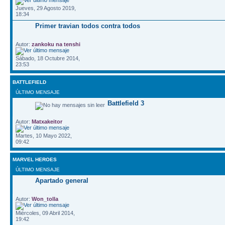
Jueves, 29 Agosto 2019,
18:34
Primer travian todos contra todos
Autor:
zankoku na tenshi
Sábado, 18 Octubre 2014,
23:53
BATTLEFIELD
ÚLTIMO MENSAJE
Battlefield 3
Autor:
Matxakeitor
Martes, 10 Mayo 2022,
09:42
MARVEL HEROES
ÚLTIMO MENSAJE
Apartado general
Autor:
Won_tolla
Miércoles, 09 Abril 2014,
19:42