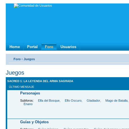
Home
Portal
Foro
Usuarios
Foro
‹
Juegos
Juegos
SACRED 1: LA LEYENDA DEL ARMA SAGRADA
ÚLTIMO MENSAJE
Personajes
Subforos:
Elfa del Bosque
,
Elfo Oscuro
,
Gladiador
,
Mago de Batalla
Enano
Guí­as y Objetos