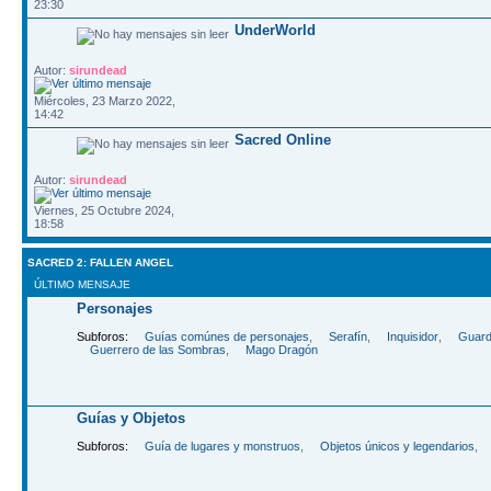
23:30
UnderWorld
Autor:
sirundead
Miércoles, 23 Marzo 2022,
14:42
Sacred Online
Autor:
sirundead
Viernes, 25 Octubre 2024,
18:58
SACRED 2: FALLEN ANGEL
ÚLTIMO MENSAJE
Personajes
Subforos:
Guías comúnes de personajes
,
Serafín
,
Inquisidor
,
Guard
Guerrero de las Sombras
,
Mago Dragón
Guías y Objetos
Subforos:
Guía de lugares y monstruos
,
Objetos únicos y legendarios
,