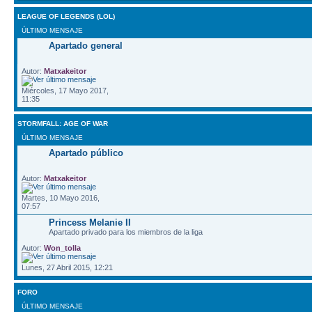
LEAGUE OF LEGENDS (LOL)
ÚLTIMO MENSAJE
Apartado general
Autor:
Matxakeitor
Miércoles, 17 Mayo 2017,
11:35
STORMFALL: AGE OF WAR
ÚLTIMO MENSAJE
Apartado público
Autor:
Matxakeitor
Martes, 10 Mayo 2016,
07:57
Princess Melanie II
Apartado privado para los miembros de la liga
Autor:
Won_tolla
Lunes, 27 Abril 2015, 12:21
FORO
ÚLTIMO MENSAJE