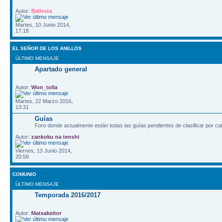
Autor:
Ballesta
Martes, 10 Junio 2014,
17:18
EL SEÑOR DE LOS ANILLOS
ÚLTIMO MENSAJE
Apartado general
Autor:
Won_tolla
Martes, 22 Marzo 2016,
13:31
Guías
Foro donde actualmente están todas las guías pendientes de clasificar por ca
Autor:
zankoku na tenshi
Viernes, 13 Junio 2014,
20:58
COMUNIO
ÚLTIMO MENSAJE
Temporada 2016/2017
Autor:
Matxakeitor