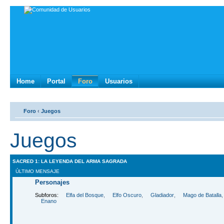
Home
Portal
Foro
Usuarios
Foro
‹
Juegos
Juegos
SACRED 1: LA LEYENDA DEL ARMA SAGRADA
ÚLTIMO MENSAJE
Personajes
Subforos:
Elfa del Bosque
,
Elfo Oscuro
,
Gladiador
,
Mago de Batalla
Enano