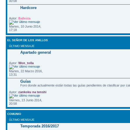
00:08
Hardcore
Autor:
Ballesta
Martes, 10 Junio 2014,
17:18
EL SEÑOR DE LOS ANILLOS
ÚLTIMO MENSAJE
Apartado general
Autor:
Won_tolla
Martes, 22 Marzo 2016,
13:31
Guías
Foro donde actualmente están todas las guías pendientes de clasificar por ca
Autor:
zankoku na tenshi
Viernes, 13 Junio 2014,
20:58
COMUNIO
ÚLTIMO MENSAJE
Temporada 2016/2017