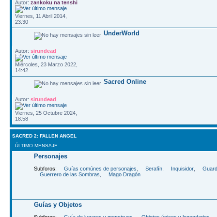
Autor:
zankoku na tenshi
Viernes, 11 Abril 2014,
23:30
UnderWorld
Autor:
sirundead
Miércoles, 23 Marzo 2022,
14:42
Sacred Online
Autor:
sirundead
Viernes, 25 Octubre 2024,
18:58
SACRED 2: FALLEN ANGEL
ÚLTIMO MENSAJE
Personajes
Subforos:
Guías comúnes de personajes
,
Serafín
,
Inquisidor
,
Guard
Guerrero de las Sombras
,
Mago Dragón
Guías y Objetos
Subforos:
Guía de lugares y monstruos
,
Objetos únicos y legendarios
,