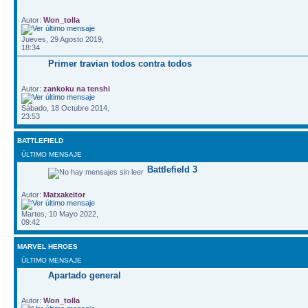
Autor:
Won_tolla
Jueves, 29 Agosto 2019,
18:34
Primer travian todos contra todos
Autor:
zankoku na tenshi
Sábado, 18 Octubre 2014,
23:53
BATTLEFIELD
ÚLTIMO MENSAJE
Battlefield 3
Autor:
Matxakeitor
Martes, 10 Mayo 2022,
09:42
MARVEL HEROES
ÚLTIMO MENSAJE
Apartado general
Autor:
Won_tolla