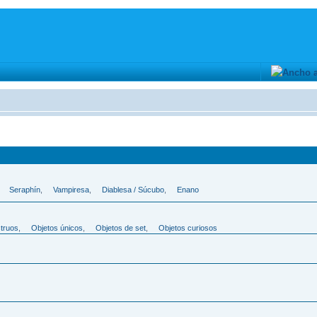
,
Seraphí­n
,
Vampiresa
,
Diablesa / Súcubo
,
Enano
struos
,
Objetos únicos
,
Objetos de set
,
Objetos curiosos