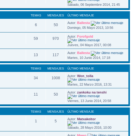
Sábado, 06 Septiembre 2014, 21:45
TEMAS
MENSAJES
ÚLTIMO MENSAJE
Autor:
Ballesta
6
50
Domingo, 05 Mayo 2013, 10:56
Autor:
Forofgold
59
970
Jueves, 04 Mayo 2017, 00:08
Autor:
Ballesta
13
117
Martes, 10 Junio 2014, 17:18
TEMAS
MENSAJES
ÚLTIMO MENSAJE
Autor:
Won_tolla
34
1008
Martes, 22 Marzo 2016, 13:31
Autor:
zankoku na tenshi
11
50
Viernes, 13 Junio 2014, 20:58
TEMAS
MENSAJES
ÚLTIMO MENSAJE
Autor:
Matxakeitor
1
5
Sábado, 28 Mayo 2016, 10:00
Autor:
Mawo