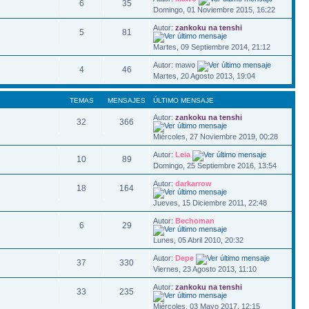
6
35
Domingo, 01 Noviembre 2015, 16:22
Autor:
zankoku na tenshi
5
81
Martes, 09 Septiembre 2014, 21:12
Autor: mawo
4
46
Martes, 20 Agosto 2013, 19:04
TEMAS
MENSAJES
ÚLTIMO MENSAJE
Autor:
zankoku na tenshi
32
366
Miércoles, 27 Noviembre 2019, 00:28
Autor:
Leia
10
89
Domingo, 25 Septiembre 2016, 13:54
Autor:
darkarrow
18
164
Jueves, 15 Diciembre 2011, 22:48
Autor:
Bechoman
6
29
Lunes, 05 Abril 2010, 20:32
Autor:
Depe
37
330
Viernes, 23 Agosto 2013, 11:10
Autor:
zankoku na tenshi
33
235
Miércoles, 03 Mayo 2017, 12:15