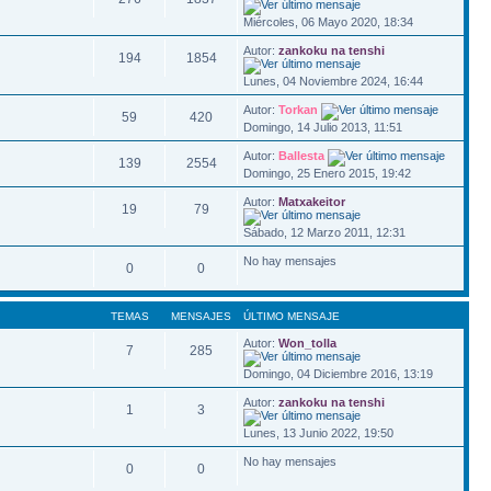
Miércoles, 06 Mayo 2020, 18:34
Autor:
zankoku na tenshi
194
1854
Lunes, 04 Noviembre 2024, 16:44
Autor:
Torkan
59
420
Domingo, 14 Julio 2013, 11:51
Autor:
Ballesta
139
2554
Domingo, 25 Enero 2015, 19:42
Autor:
Matxakeitor
19
79
Sábado, 12 Marzo 2011, 12:31
No hay mensajes
0
0
TEMAS
MENSAJES
ÚLTIMO MENSAJE
Autor:
Won_tolla
7
285
Domingo, 04 Diciembre 2016, 13:19
Autor:
zankoku na tenshi
1
3
Lunes, 13 Junio 2022, 19:50
No hay mensajes
0
0