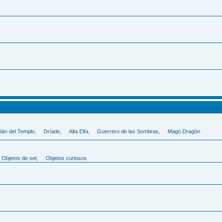
ián del Templo
,
Dríade
,
Alta Elfa
,
Guerrero de las Sombras
,
Mago Dragón
Objetos de set
,
Objetos curiosos