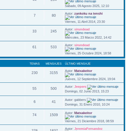
Sábado, 09 Agosto 2025, 12:10
Autor:
zankoku na tenshi
7
80
Viernes, 11 Abril 2014, 23:30
Autor:
sirundead
33
245
Miércoles, 23 Marzo 2022, 14:42
Autor:
sirundead
61
533
Viernes, 25 Octubre 2024, 18:58
TEMAS
MENSAJES
ÚLTIMO MENSAJE
Autor:
Matxakeitor
230
3155
Jueves, 12 Septiembre 2024, 19:04
Autor:
Jeepers
55
500
Domingo, 02 Junio 2013, 15:23
Autor: gabbers
6
41
Domingo, 31 Enero 2010, 10:24
Autor:
Matxakeitor
74
1509
Viernes, 21 Diciembre 2018, 08:59
Autor:
JeremiaFernandez
276
1837