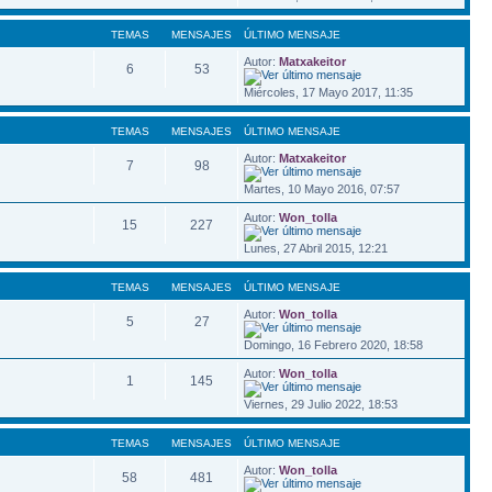
TEMAS
MENSAJES
ÚLTIMO MENSAJE
Autor:
Matxakeitor
6
53
Miércoles, 17 Mayo 2017, 11:35
TEMAS
MENSAJES
ÚLTIMO MENSAJE
Autor:
Matxakeitor
7
98
Martes, 10 Mayo 2016, 07:57
Autor:
Won_tolla
15
227
Lunes, 27 Abril 2015, 12:21
TEMAS
MENSAJES
ÚLTIMO MENSAJE
Autor:
Won_tolla
5
27
Domingo, 16 Febrero 2020, 18:58
Autor:
Won_tolla
1
145
Viernes, 29 Julio 2022, 18:53
TEMAS
MENSAJES
ÚLTIMO MENSAJE
Autor:
Won_tolla
58
481