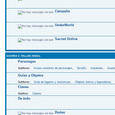
Campaña
UnderWorld
Sacred Online
SACRED 2: FALLEN ANGEL
Personajes
Subforos:
Guías comúnes de personajes
,
Serafín
,
Inquisidor
,
Guard
Guías y Objetos
Subforos:
Guía de lugares y monstruos
,
Objetos únicos y legendarios
,
Clanes
Subforo:
Clanes
De todo
Dudas