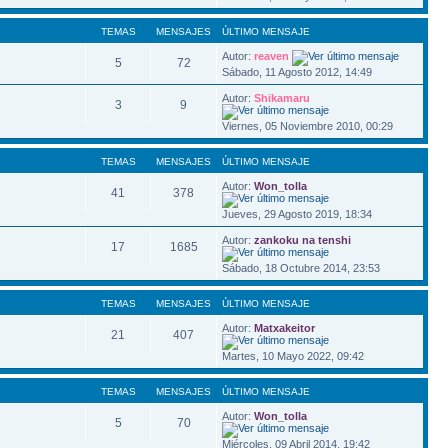
TEMAS
MENSAJES
ÚLTIMO MENSAJE
Autor:
reaven
5
72
Sábado, 11 Agosto 2012, 14:49
Autor:
Shikamaru
3
9
Viernes, 05 Noviembre 2010, 00:29
TEMAS
MENSAJES
ÚLTIMO MENSAJE
Autor:
Won_tolla
41
378
Jueves, 29 Agosto 2019, 18:34
Autor:
zankoku na tenshi
17
1685
Sábado, 18 Octubre 2014, 23:53
TEMAS
MENSAJES
ÚLTIMO MENSAJE
Autor:
Matxakeitor
21
407
Martes, 10 Mayo 2022, 09:42
TEMAS
MENSAJES
ÚLTIMO MENSAJE
Autor:
Won_tolla
5
70
Miércoles, 09 Abril 2014, 19:42