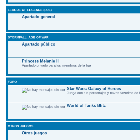
LEAGUE OF LEGENDS (LOL)
Apartado general
STORMFALL: AGE OF WAR
Apartado público
Princess Melanie II
Apartado privado para los miembros de la liga
FORO
Star Wars: Galaxy of Heroes
Juega con tus personajes y naves favoritos de
World of Tanks Blitz
OTROS JUEGOS
Otros juegos