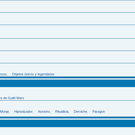
iosos
,
Objetos únicos y legendarios
es de Guild Wars
Monje
,
Hipnotizador
,
Asesino
,
Ritualista
,
Derviche
,
Paragon