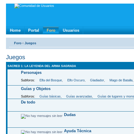
Home
Portal
Foro
Usuarios
Foro
‹
Juegos
Juegos
SACRED 1: LA LEYENDA DEL ARMA SAGRADA
Personajes
Subforos:
Elfa del Bosque
,
Elfo Oscuro
,
Gladiador
,
Mago de Batalla
Guí­as y Objetos
Subforos:
Guí­as básicas
,
Guí­as avanzadas
,
Guí­as de lugares y mon
De todo
Dudas
Ayuda Técnica