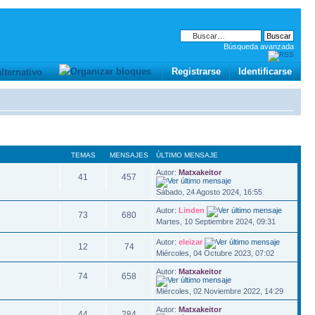
Búsqueda avanzada
Registrarse
Identificarse
TEMAS
MENSAJES
ÚLTIMO MENSAJE
Autor:
Matxakeitor
41
457
Sábado, 24 Agosto 2024, 16:55
Autor:
Linden
73
680
Martes, 10 Septiembre 2024, 09:31
Autor:
eleizar
12
74
Miércoles, 04 Octubre 2023, 07:02
Autor:
Matxakeitor
74
658
Miércoles, 02 Noviembre 2022, 14:29
Autor:
Matxakeitor
44
284