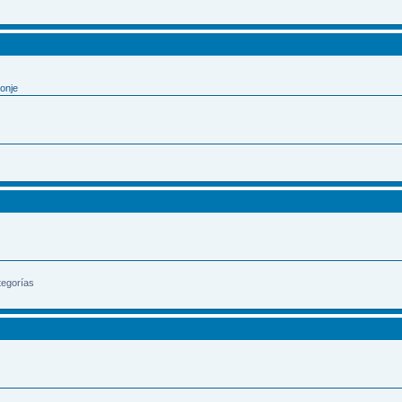
onje
tegorías