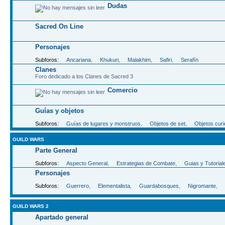
Dudas
Sacred On Line
Personajes
Subforos:
Ancariana
,
Khukuri
,
Malakhim
,
Safiri
,
Serafín
Clanes
Foro dedicado a los Clanes de Sacred 3
Comercio
Guías y objetos
Subforos:
Guías de lugares y monstruos
,
Objetos de set
,
Objetos cur
GUILD WARS
Parte General
Subforos:
Aspecto General
,
Estrategias de Combate
,
Guias y Tutorial
Personajes
Subforos:
Guerrero
,
Elementalista
,
Guardabosques
,
Nigromante
,
GUILD WARS 2
Apartado general