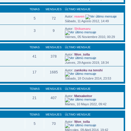
TEMAS
MENSAJES
ÚLTIMO MENSAJE
Autor:
reaven
5
72
Sábado, 11 Agosto 2012, 14:49
Autor:
Shikamaru
3
9
Viernes, 05 Noviembre 2010, 00:29
TEMAS
MENSAJES
ÚLTIMO MENSAJE
Autor:
Won_tolla
41
378
Jueves, 29 Agosto 2019, 18:34
Autor:
zankoku na tenshi
17
1685
Sábado, 18 Octubre 2014, 23:53
TEMAS
MENSAJES
ÚLTIMO MENSAJE
Autor:
Matxakeitor
21
407
Martes, 10 Mayo 2022, 09:42
TEMAS
MENSAJES
ÚLTIMO MENSAJE
Autor:
Won_tolla
5
70
Miércoles, 09 Abril 2014, 19:42