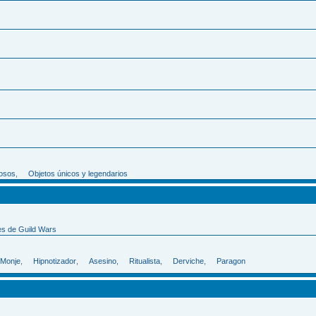
iosos
,
Objetos únicos y legendarios
es de Guild Wars
Monje
,
Hipnotizador
,
Asesino
,
Ritualista
,
Derviche
,
Paragon