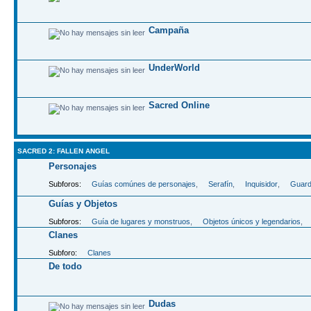
Campaña
UnderWorld
Sacred Online
SACRED 2: FALLEN ANGEL
Personajes
Subforos:
Guías comúnes de personajes
,
Serafín
,
Inquisidor
,
Guard
Guías y Objetos
Subforos:
Guía de lugares y monstruos
,
Objetos únicos y legendarios
,
Clanes
Subforo:
Clanes
De todo
Dudas