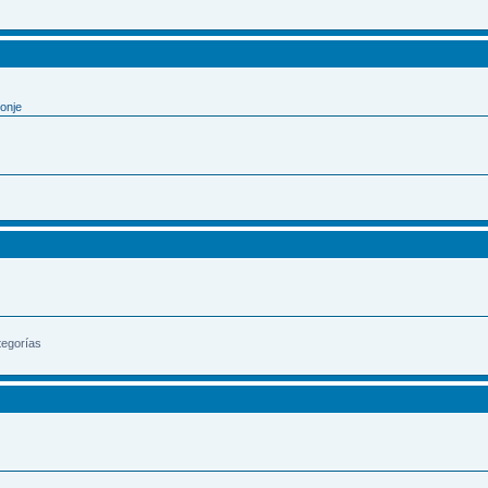
onje
tegorías