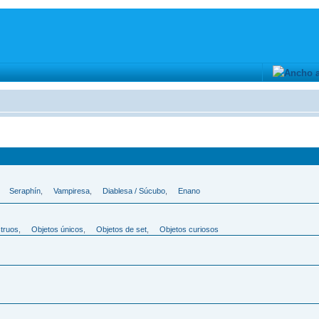
,
Seraphí­n
,
Vampiresa
,
Diablesa / Súcubo
,
Enano
struos
,
Objetos únicos
,
Objetos de set
,
Objetos curiosos