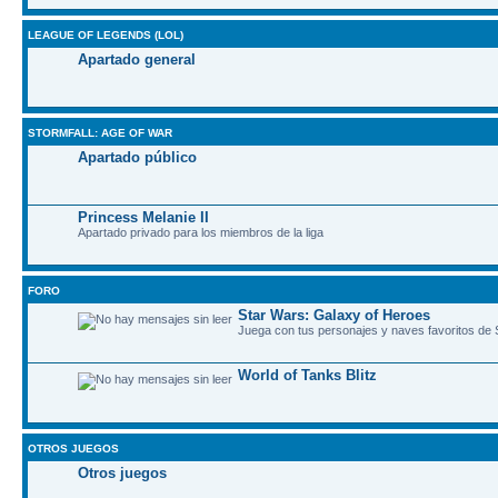
LEAGUE OF LEGENDS (LOL)
Apartado general
STORMFALL: AGE OF WAR
Apartado público
Princess Melanie II
Apartado privado para los miembros de la liga
FORO
Star Wars: Galaxy of Heroes
Juega con tus personajes y naves favoritos de
World of Tanks Blitz
OTROS JUEGOS
Otros juegos