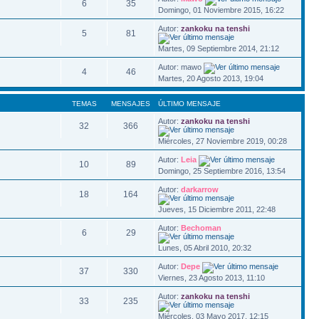
6
35
Domingo, 01 Noviembre 2015, 16:22
Autor:
zankoku na tenshi
5
81
Martes, 09 Septiembre 2014, 21:12
Autor: mawo
4
46
Martes, 20 Agosto 2013, 19:04
TEMAS
MENSAJES
ÚLTIMO MENSAJE
Autor:
zankoku na tenshi
32
366
Miércoles, 27 Noviembre 2019, 00:28
Autor:
Leia
10
89
Domingo, 25 Septiembre 2016, 13:54
Autor:
darkarrow
18
164
Jueves, 15 Diciembre 2011, 22:48
Autor:
Bechoman
6
29
Lunes, 05 Abril 2010, 20:32
Autor:
Depe
37
330
Viernes, 23 Agosto 2013, 11:10
Autor:
zankoku na tenshi
33
235
Miércoles, 03 Mayo 2017, 12:15