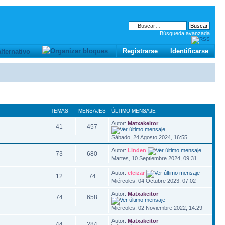
Búsqueda avanzada
Registrarse
Identificarse
TEMAS
MENSAJES
ÚLTIMO MENSAJE
Autor:
Matxakeitor
41
457
Sábado, 24 Agosto 2024, 16:55
Autor:
Linden
73
680
Martes, 10 Septiembre 2024, 09:31
Autor:
eleizar
12
74
Miércoles, 04 Octubre 2023, 07:02
Autor:
Matxakeitor
74
658
Miércoles, 02 Noviembre 2022, 14:29
Autor:
Matxakeitor
44
284