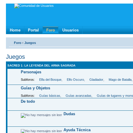
Home
Portal
Foro
Usuarios
Foro
‹
Juegos
Juegos
SACRED 1: LA LEYENDA DEL ARMA SAGRADA
Personajes
Subforos:
Elfa del Bosque
,
Elfo Oscuro
,
Gladiador
,
Mago de Batalla
Guí­as y Objetos
Subforos:
Guí­as básicas
,
Guí­as avanzadas
,
Guí­as de lugares y mon
De todo
Dudas
Ayuda Técnica