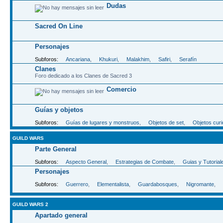
Dudas
Sacred On Line
Personajes
Subforos:
Ancariana
,
Khukuri
,
Malakhim
,
Safiri
,
Serafín
Clanes
Foro dedicado a los Clanes de Sacred 3
Comercio
Guías y objetos
Subforos:
Guías de lugares y monstruos
,
Objetos de set
,
Objetos cur
GUILD WARS
Parte General
Subforos:
Aspecto General
,
Estrategias de Combate
,
Guias y Tutorial
Personajes
Subforos:
Guerrero
,
Elementalista
,
Guardabosques
,
Nigromante
,
GUILD WARS 2
Apartado general