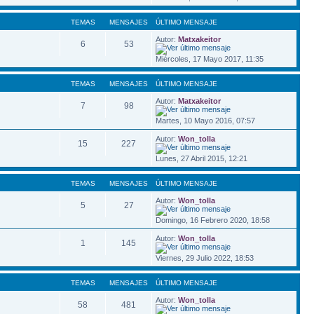
TEMAS
MENSAJES
ÚLTIMO MENSAJE
Autor:
Matxakeitor
6
53
Miércoles, 17 Mayo 2017, 11:35
TEMAS
MENSAJES
ÚLTIMO MENSAJE
Autor:
Matxakeitor
7
98
Martes, 10 Mayo 2016, 07:57
Autor:
Won_tolla
15
227
Lunes, 27 Abril 2015, 12:21
TEMAS
MENSAJES
ÚLTIMO MENSAJE
Autor:
Won_tolla
5
27
Domingo, 16 Febrero 2020, 18:58
Autor:
Won_tolla
1
145
Viernes, 29 Julio 2022, 18:53
TEMAS
MENSAJES
ÚLTIMO MENSAJE
Autor:
Won_tolla
58
481