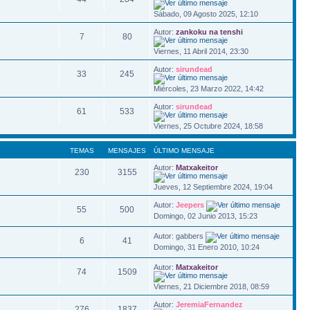
Sábado, 09 Agosto 2025, 12:10
Autor:
zankoku na tenshi
7
80
Viernes, 11 Abril 2014, 23:30
Autor:
sirundead
33
245
Miércoles, 23 Marzo 2022, 14:42
Autor:
sirundead
61
533
Viernes, 25 Octubre 2024, 18:58
TEMAS
MENSAJES
ÚLTIMO MENSAJE
Autor:
Matxakeitor
230
3155
Jueves, 12 Septiembre 2024, 19:04
Autor:
Jeepers
55
500
Domingo, 02 Junio 2013, 15:23
Autor: gabbers
6
41
Domingo, 31 Enero 2010, 10:24
Autor:
Matxakeitor
74
1509
Viernes, 21 Diciembre 2018, 08:59
Autor:
JeremiaFernandez
276
1837