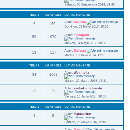
Sábado, 06 Septiembre 2014, 21:45
TEMAS
MENSAJES
ÚLTIMO MENSAJE
Autor:
Ballesta
6
50
Domingo, 05 Mayo 2013, 10:56
Autor:
Forofgold
59
970
Jueves, 04 Mayo 2017, 00:08
Autor:
Ballesta
13
117
Martes, 10 Junio 2014, 17:18
TEMAS
MENSAJES
ÚLTIMO MENSAJE
Autor:
Won_tolla
34
1008
Martes, 22 Marzo 2016, 13:31
Autor:
zankoku na tenshi
11
50
Viernes, 13 Junio 2014, 20:58
TEMAS
MENSAJES
ÚLTIMO MENSAJE
Autor:
Matxakeitor
1
5
Sábado, 28 Mayo 2016, 10:00
Autor:
Mawo