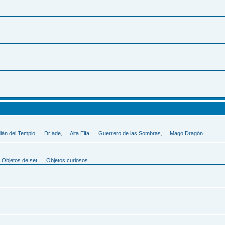
ián del Templo
,
Dríade
,
Alta Elfa
,
Guerrero de las Sombras
,
Mago Dragón
Objetos de set
,
Objetos curiosos