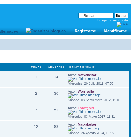
Búsqueda avanzada
Registrarse
Identificarse
TEMAS
MENSAJES
ÚLTIMO MENSAJE
Autor:
Matxakeitor
1
14
Miércoles, 20 Julio 2011, 07:56
Autor:
Won_tolla
2
30
Sábado, 08 Septiembre 2012, 15:07
Autor:
Forofgold
7
51
Miércoles, 03 Mayo 2017, 11:31
Autor:
Matxakeitor
12
83
Sábado, 24 Agosto 2024, 16:55