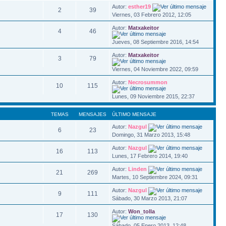
Autor:
esther19
2
39
Viernes, 03 Febrero 2012, 12:05
Autor:
Matxakeitor
4
46
Jueves, 08 Septiembre 2016, 14:54
Autor:
Matxakeitor
3
79
Viernes, 04 Noviembre 2022, 09:59
Autor:
Necrosummon
10
115
Lunes, 09 Noviembre 2015, 22:37
TEMAS
MENSAJES
ÚLTIMO MENSAJE
Autor:
Nazgul
6
23
Domingo, 31 Marzo 2013, 15:48
Autor:
Nazgul
16
113
Lunes, 17 Febrero 2014, 19:40
Autor:
Linden
21
269
Martes, 10 Septiembre 2024, 09:31
Autor:
Nazgul
9
111
Sábado, 30 Marzo 2013, 21:07
Autor:
Won_tolla
17
130
Sábado, 05 Enero 2013, 12:48