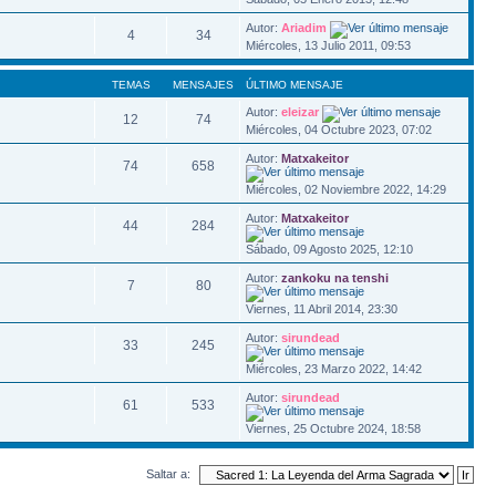
Autor:
Ariadim
4
34
Miércoles, 13 Julio 2011, 09:53
TEMAS
MENSAJES
ÚLTIMO MENSAJE
Autor:
eleizar
12
74
Miércoles, 04 Octubre 2023, 07:02
Autor:
Matxakeitor
74
658
Miércoles, 02 Noviembre 2022, 14:29
Autor:
Matxakeitor
44
284
Sábado, 09 Agosto 2025, 12:10
Autor:
zankoku na tenshi
7
80
Viernes, 11 Abril 2014, 23:30
Autor:
sirundead
33
245
Miércoles, 23 Marzo 2022, 14:42
Autor:
sirundead
61
533
Viernes, 25 Octubre 2024, 18:58
Saltar a: