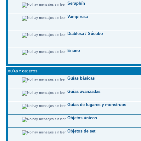
Seraphí­n
Vampiresa
Diablesa / Súcubo
Enano
GUÍ­AS Y OBJETOS
Guí­as básicas
Guí­as avanzadas
Guí­as de lugares y monstruos
Objetos únicos
Objetos de set