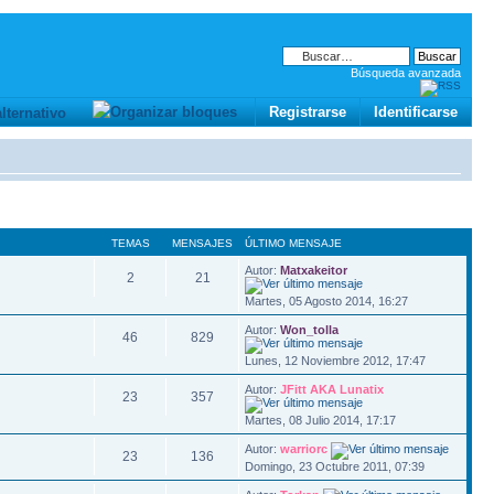
Búsqueda avanzada
Registrarse
Identificarse
TEMAS
MENSAJES
ÚLTIMO MENSAJE
Autor:
Matxakeitor
2
21
Martes, 05 Agosto 2014, 16:27
Autor:
Won_tolla
46
829
Lunes, 12 Noviembre 2012, 17:47
Autor:
JFitt AKA Lunatix
23
357
Martes, 08 Julio 2014, 17:17
Autor:
warriorc
23
136
Domingo, 23 Octubre 2011, 07:39