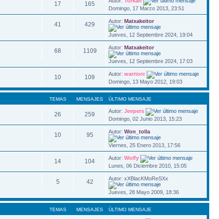
Autor:
Torkan
17
165
Domingo, 17 Marzo 2013, 23:51
Autor:
Matxakeitor
41
429
Jueves, 12 Septiembre 2024, 19:04
Autor:
Matxakeitor
68
1109
Jueves, 12 Septiembre 2024, 17:03
Autor:
warriorc
10
109
Domingo, 13 Mayo 2012, 19:03
TEMAS
MENSAJES
ÚLTIMO MENSAJE
Autor:
Jeepers
26
259
Domingo, 02 Junio 2013, 15:23
Autor:
Won_tolla
10
95
Viernes, 25 Enero 2013, 17:56
Autor:
Wolfy
14
104
Lunes, 06 Diciembre 2010, 15:05
Autor: xXBlacKMoReSXx
5
42
Jueves, 28 Mayo 2009, 18:36
TEMAS
MENSAJES
ÚLTIMO MENSAJE