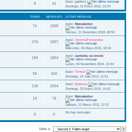
Autor: gabbers
6
41
Domingo, 31 Enero 2010, 10:24
TEMAS
MENSAJES
ÚLTIMO MENSAJE
Autor:
Matxakeitor
74
1509
Viernes, 21 Diciembre 2018, 08:59
Autor:
JeremiaFernandez
276
1837
Miércoles, 06 Mayo 2020, 18:34
Autor:
zankoku na tenshi
194
1854
Lunes, 04 Noviembre 2024, 16:44
Autor:
Torkan
59
420
Domingo, 14 Julio 2013, 11:51
Autor:
Ballesta
139
2554
Domingo, 25 Enero 2015, 19:42
Autor:
Matxakeitor
19
79
Sábado, 12 Marzo 2011, 12:31
No hay mensajes
0
0
Saltar a: