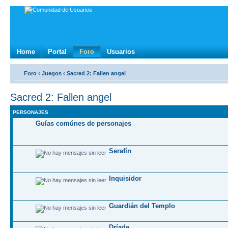
Home
Portal
Foro
Usuarios
Foro
‹
Juegos
‹
Sacred 2: Fallen angel
Sacred 2: Fallen angel
PERSONAJES
Guías comúnes de personajes
Serafín
Inquisidor
Guardián del Templo
Dríade