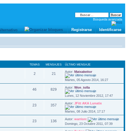
Búsqueda avanzada
Registrarse
Identificarse
TEMAS
MENSAJES
ÚLTIMO MENSAJE
Autor:
Matxakeitor
2
21
Martes, 05 Agosto 2014, 16:27
Autor:
Won_tolla
46
829
Lunes, 12 Noviembre 2012, 17:47
Autor:
JFitt AKA Lunatix
23
357
Martes, 08 Julio 2014, 17:17
Autor:
warriorc
23
136
Domingo, 23 Octubre 2011, 07:39