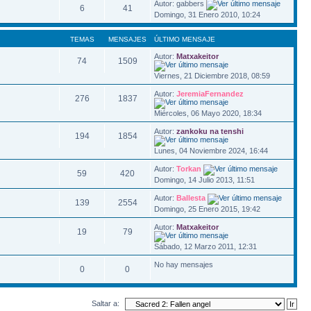
Autor: gabbers
6
41
Domingo, 31 Enero 2010, 10:24
TEMAS
MENSAJES
ÚLTIMO MENSAJE
Autor:
Matxakeitor
74
1509
Viernes, 21 Diciembre 2018, 08:59
Autor:
JeremiaFernandez
276
1837
Miércoles, 06 Mayo 2020, 18:34
Autor:
zankoku na tenshi
194
1854
Lunes, 04 Noviembre 2024, 16:44
Autor:
Torkan
59
420
Domingo, 14 Julio 2013, 11:51
Autor:
Ballesta
139
2554
Domingo, 25 Enero 2015, 19:42
Autor:
Matxakeitor
19
79
Sábado, 12 Marzo 2011, 12:31
No hay mensajes
0
0
Saltar a: