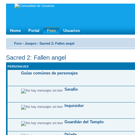
Home
Portal
Foro
Usuarios
Foro
‹
Juegos
‹
Sacred 2: Fallen angel
Sacred 2: Fallen angel
PERSONAJES
Guías comúnes de personajes
Serafín
Inquisidor
Guardián del Templo
Dríade