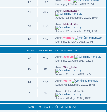
Autor:
Torkan
17
165
Domingo, 17 Marzo 2013, 23:51
Autor:
Matxakeitor
41
429
Jueves, 12 Septiembre 2024, 19:04
Autor:
Matxakeitor
68
1109
Jueves, 12 Septiembre 2024, 17:03
Autor:
warriorc
10
109
Domingo, 13 Mayo 2012, 19:03
TEMAS
MENSAJES
ÚLTIMO MENSAJE
Autor:
Jeepers
26
259
Domingo, 02 Junio 2013, 15:23
Autor:
Won_tolla
10
95
Viernes, 25 Enero 2013, 17:56
Autor:
Wolfy
14
104
Lunes, 06 Diciembre 2010, 15:05
Autor: xXBlacKMoReSXx
5
42
Jueves, 28 Mayo 2009, 18:36
TEMAS
MENSAJES
ÚLTIMO MENSAJE