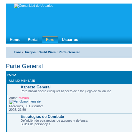
Home
Portal
Foro
Usuarios
Foro
‹
Juegos
‹
Guild Wars
‹
Parte General
Parte General
FORO
ÚLTIMO MENSAJE
Aspecto General
Para hablar sobre cualquier aspecto de este juego de rol on line
Autor:
reaven
Miércoles, 03 Diciembre
2025, 21:59
Estrategias de Combate
Definición de estrategias de ataques y defensa.
Builds de personajes.