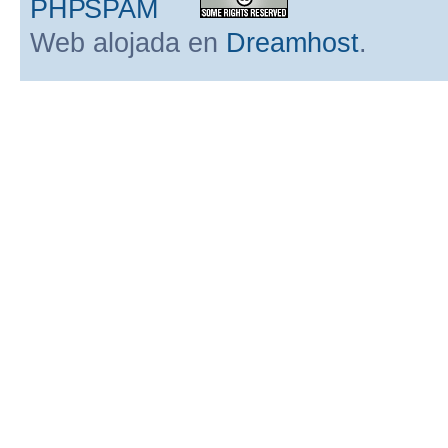
Web alojada en
Dreamhost
.