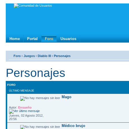
Home
Portal
Foro
Usuarios
Foro
‹
Juegos
‹
Diablo III
‹
Personajes
Personajes
FORO
ÚLTIMO MENSAJE
Mago
Autor:
Ensueño
Jueves, 02 Agosto 2012,
20:56
Médico brujo