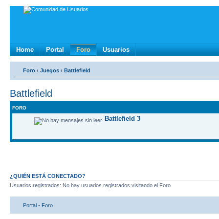
Home
Portal
Foro
Usuarios
Foro
‹
Juegos
‹
Battlefield
Battlefield
FORO
Battlefield 3
¿QUIÉN ESTÁ CONECTADO?
Usuarios registrados: No hay usuarios registrados visitando el Foro
Portal
•
Foro