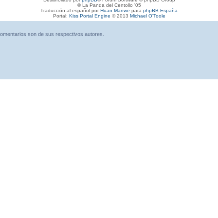
© La Panda del Centollo '05
Traducción al español por
Huan Manwë
para
phpBB España
Portal:
Kiss Portal Engine
© 2013
Michael O'Toole
omentarios son de sus respectivos autores.