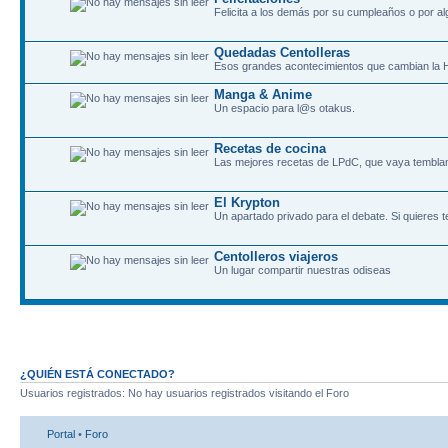
Felicita a los demás por su cumpleaños o por al
Quedadas Centolleras
Esos grandes acontecimientos que cambian la H
Manga & Anime
Un espacio para l@s otakus.
Recetas de cocina
Las mejores recetas de LPdC, que vaya tembla
El Krypton
Un apartado privado para el debate. Si quieres t
Centolleros viajeros
Un lugar compartir nuestras odiseas
¿QUIÉN ESTÁ CONECTADO?
Usuarios registrados: No hay usuarios registrados visitando el Foro
Portal
•
Foro