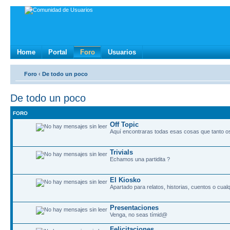
Home
Portal
Foro
Usuarios
Foro
‹
De todo un poco
De todo un poco
FORO
Off Topic
Aquí encontraras todas esas cosas que tanto os 
Trivials
Echamos una partidita ?
El Kiosko
Apartado para relatos, historias, cuentos o cualq
Presentaciones
Venga, no seas tímid@
Felicitaciones