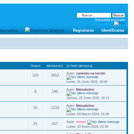
Búsqueda avanzada
Registrarse
Identificarse
TEMAS
MENSAJES
ÚLTIMO MENSAJE
Autor:
zankoku na tenshi
103
2852
Lunes, 01 Junio 2026, 19:48
Autor:
Matxakeitor
8
190
Jueves, 25 Junio 2015, 16:13
Autor:
Matxakeitor
16
1233
Lunes, 04 Marzo 2024, 15:26
Autor:
reaven
25
407
Lunes, 19 Enero 2026, 21:34