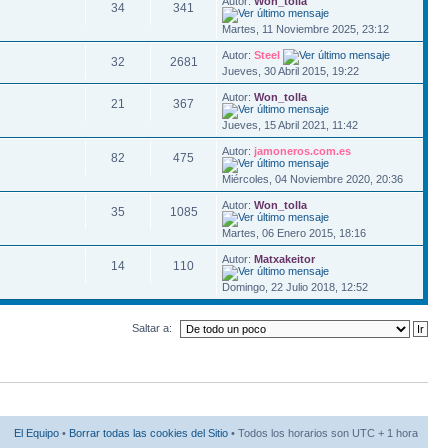
Autor:
Won_tolla
34
341
Martes, 11 Noviembre 2025, 23:12
Autor:
Steel
32
2681
Jueves, 30 Abril 2015, 19:22
Autor:
Won_tolla
21
367
Jueves, 15 Abril 2021, 11:42
Autor:
jamoneros.com.es
82
475
Miércoles, 04 Noviembre 2020, 20:36
Autor:
Won_tolla
35
1085
Martes, 06 Enero 2015, 18:16
Autor:
Matxakeitor
14
110
Domingo, 22 Julio 2018, 12:52
Saltar a:
El Equipo
•
Borrar todas las cookies del Sitio
• Todos los horarios son UTC + 1 hora